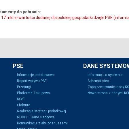
kumenty do pobrania:
17 mld zł wartości dodanej dla polskiej gospodarki dzięki PSE (inform
PSE
DANE SYSTEMO
Informacje podstawowe
Informacje o systemie
Raport wpływu PSE
Schemat sieci
Przetargi
Zapotrzebowanie mocy K
Platforma Zakupowa
Nowa strona z danymi KSE
KSeF
Efaktura
Realizacja strategii podatkowej
RODO – Dane Osobowe
Komunikacja z akcjonariuszami