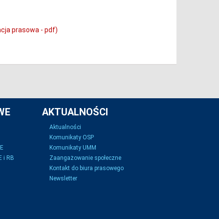
acja prasowa - pdf)
WE
AKTUALNOŚCI
Aktualności
Komunikaty OSP
SE
Komunikaty UMM
 i RB
Zaangażowanie społeczne
Kontakt do biura prasowego
Newsletter