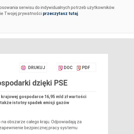
tosowania serwisu do indywidualnych potrzeb użytkowników.
MENTY
BIURO PRASOWE
KARIERA
✉
nie Twojej prywatności
przeczytasz tutaj
.
DRUKUJ
DOC
PDF
ospodarki dzięki PSE
a krajowej gospodarce 16,95 mld zł wartości
także istotny spadek emisji gazów
 na obszarze całego kraju. Odpowiadają za
a zapewnienie bezpiecznej pracy systemu