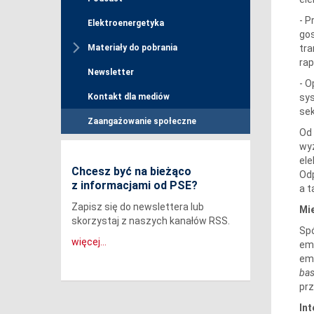
- P
Elektroenergetyka
gos
tra
Materiały do pobrania
rap
Newsletter
- O
sys
Kontakt dla mediów
sek
Zaangażowanie społeczne
Od 
wyż
ele
Chcesz być na bieżąco
Odp
z informacjami od PSE?
a t
Zapisz się do newslettera lub
Mi
skorzystaj z naszych kanałów RSS.
Spó
więcej...
emi
emi
ba
prz
In