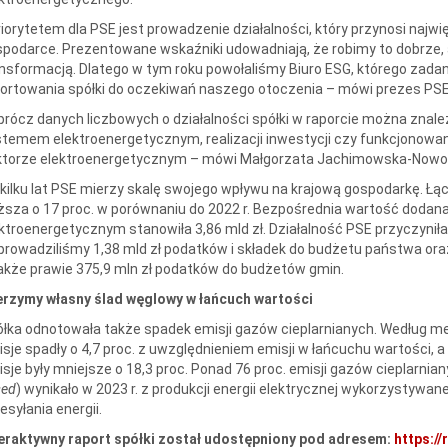
riorytetem dla PSE jest prowadzenie działalności, który przynosi najw
podarce. Prezentowane wskaźniki udowadniają, że robimy to dobrze,
nsformacją. Dlatego w tym roku powołaliśmy Biuro ESG, którego zada
ortowania spółki do oczekiwań naszego otoczenia – mówi prezes PS
prócz danych liczbowych o działalności spółki w raporcie można znal
temem elektroenergetycznym, realizacji inwestycji czy funkcjonowani
torze elektroenergetycznym – mówi Małgorzata Jachimowska-Noworyt
kilku lat PSE mierzy skalę swojego wpływu na krajową gospodarkę. Ł
sza o 17 proc. w porównaniu do 2022 r. Bezpośrednia wartość dodan
ktroenergetycznym stanowiła 3,86 mld zł. Działalność PSE przyczyniła
rowadziliśmy 1,38 mld zł podatków i składek do budżetu państwa or
akże prawie 375,9 mln zł podatków do budżetów gmin.
erzymy własny ślad węglowy w łańcuch wartości
łka odnotowała także spadek emisji gazów cieplarnianych. Według 
sje spadły o 4,7 proc. z uwzględnieniem emisji w łańcuchu wartości, a
sje były mniejsze o 18,3 proc. Ponad 76 proc. emisji gazów cieplarn
sed
) wynikało w 2023 r. z produkcji energii elektrycznej wykorzystywan
esyłania energii.
teraktywny raport spółki został udostępniony pod adresem:
https://