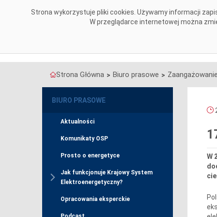
Przejdź do komentarzy
Strona wykorzystuje pliki cookies. Używamy informacji za
O NAS
OBSZARY DZIAŁALNOŚCI
W przeglądarce internetowej można zmien
Strona Główna
Biuro prasowe
Zaangażowanie
>
>
BIURO PRASOWE
2
Aktualności
1
Komunikaty OSP
Prosto o energetyce
W 2
do
Jak funkcjonuje Krajowy System
cie
Elektroenergetyczny?
Pol
Opracowania eksperckie
eks
ele
Podcast