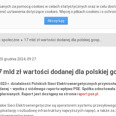
pisanych za pomocą cookies w celach statystycznych oraz w celu dos
DANE SYSTEMOWE
KONSULTACJE
INWESTYCJE
DOKU
ić ustawienia dotyczące cookies. Więcej o plikach cookies i o ochro
Akceptuję
 społeczne
17 mld zł wartości dodanej dla polskiej gospodarki dzięki PSE
>
0 grudnia 2024, 09:27
7 mld zł wartości dodanej dla polskiej g
023 r. działalność Polskich Sieci Elektroenergetycznych przyniosł
danej – wynika z siódmego raportu wpływu PSE. Spółka odnotowała 
plarnianych. Raport jest dostępny na stronie
raport.pse.pl
.
skie Sieci Elektroenergetyczne są operatorem systemu przesyłowego
ploatację i rozbudowę infrastruktury najwyższych napięć, a także z
ktroenergetycznego.