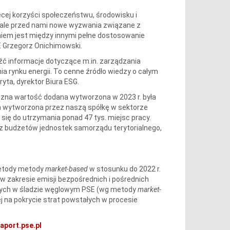
ięcej korzyści społeczeństwu, środowisku i
 ale przed nami nowe wyzwania związane z
niem jest między innymi pełne dostosowanie
E Grzegorz Onichimowski.
eźć informacje dotyczące m.in. zarządzania
a rynku energii. To cenne źródło wiedzy o całym
a, dyrektor Biura ESG.
ączna wartość dodana wytworzona w 2023 r. była
a wytworzona przez naszą spółkę w sektorze
 się do utrzymania ponad 47 tys. miejsc pracy.
az budżetów jednostek samorządu terytorialnego,
metody metody
market-based
w stosunku do 2022 r.
 w zakresie emisji bezpośrednich i pośrednich
ianych w śladzie węglowym PSE (wg metody
market-
ej na pokrycie strat powstałych w procesie
raport.pse.pl