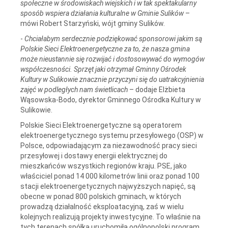
społeczne w środowiskach wiejskich i w tak spektakularny
sposób wspiera działania kulturalne w Gminie Sulików
–
mówi Robert Starzyński, wójt gminy Sulików.
-
Chciałabym serdecznie podziękować sponsorowi jakim są
Polskie Sieci Elektroenergetyczne za to, że nasza gmina
może nieustannie się rozwijać i dostosowywać do wymogów
współczesności. Sprzęt jaki otrzymał Gminny Ośrodek
Kultury w Sulikowie znacznie przyczyni się do uatrakcyjnienia
zajęć w podległych nam świetlicach
– dodaje Elżbieta
Wąsowska-Bodo, dyrektor Gminnego Ośrodka Kultury w
Sulikowie.
Polskie Sieci Elektroenergetyczne są operatorem
elektroenergetycznego systemu przesyłowego (OSP) w
Polsce, odpowiadającym za niezawodność pracy sieci
przesyłowej i dostawy energii elektrycznej do
mieszkańców wszystkich regionów kraju. PSE, jako
właściciel ponad 14 000 kilometrów linii oraz ponad 100
stacji elektroenergetycznych najwyższych napięć, są
obecne w ponad 800 polskich gminach, w których
prowadzą działalność eksploatacyjną, zaś w wielu
kolejnych realizują projekty inwestycyjne. To właśnie na
tych terenach spółka uruchomiła ogólnopolski program