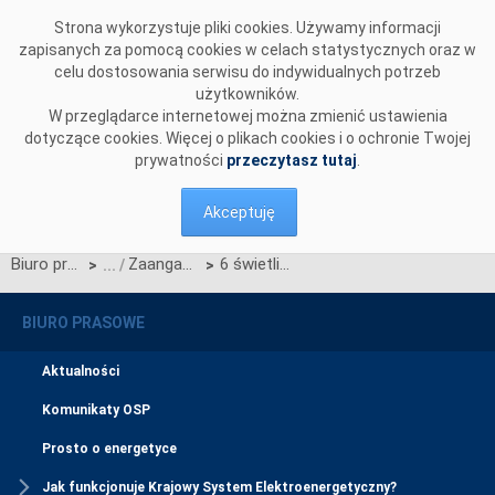
Przejdź do komentarzy
Strona wykorzystuje pliki cookies. Używamy informacji
zapisanych za pomocą cookies w celach statystycznych oraz w
celu dostosowania serwisu do indywidualnych potrzeb
użytkowników.
W przeglądarce internetowej można zmienić ustawienia
dotyczące cookies. Więcej o plikach cookies i o ochronie Twojej
prywatności
przeczytasz tutaj
.
Akceptuję
Biuro prasowe
Zaangażowanie społeczne
6 świetlic środowiskowych w gminie Sulików z nowymi komputerami od Polskich Sieci Elektroenergetycznych
>
>
BIURO PRASOWE
Aktualności
Komunikaty OSP
Prosto o energetyce
Jak funkcjonuje Krajowy System Elektroenergetyczny?