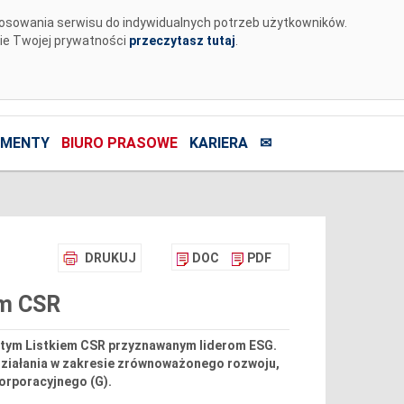
tosowania serwisu do indywidualnych potrzeb użytkowników.
nie Twojej prywatności
przeczytasz tutaj
.
MENTY
BIURO PRASOWE
KARIERA
✉
DRUKUJ
DOC
PDF
em CSR
łotym Listkiem CSR przyznawanym liderom ESG.
działania w zakresie zrównoważonego rozwoju,
orporacyjnego (G).