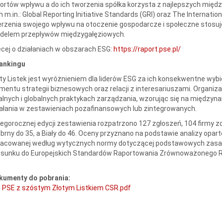
ortów wpływu a do ich tworzenia spółka korzysta z najlepszych mię
h m.in.: Global Reporting Initiative Standards (GRI) oraz The Internation
rzenia swojego wpływu na otoczenie gospodarcze i społeczne stosuj
delem przepływów międzygałęziowych.
cej o działaniach w obszarach ESG:
https://raport.pse.pl/
rankingu
ty Listek jest wyróżnieniem dla liderów ESG za ich konsekwentne wy
mentu strategii biznesowych oraz relacji z interesariuszami. Organiza
alnych i globalnych praktykach zarządzania, wzorując się na międzyn
ałania w zestawieniach pozafinansowych lub zintegrowanych.
egorocznej edycji zestawienia rozpatrzono 127 zgłoszeń, 104 firmy zdob
brny do 35, a Biały do 46. Oceny przyznano na podstawie analizy oparte
racowanej według wytycznych normy dotyczącej podstawowych zasad 
osunku do Europejskich Standardów Raportowania Zrównoważonego R
kumenty do pobrania:
PSE z szóstym Złotym Listkiem CSR.pdf