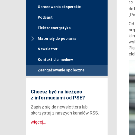
12.
Opracowania eksperckie
dot
„Po
Podcast
Od 
Elektroenergetyka
org
kli
Materiały do pobrania
wsk
Pla
Newsletter
ele
Kontakt dla mediów
Zaangażowanie społeczne
Chcesz być na bieżąco
z informacjami od PSE?
Zapisz się do newslettera lub
skorzystaj z naszych kanałów RSS.
więcej...