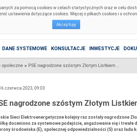
pisanych za pomocą cookies w celach statystycznych oraz w celu dos
ić ustawienia dotyczące cookies. Więcej o plikach cookies i o ochro
Akceptuję
DANE SYSTEMOWE
KONSULTACJE
INWESTYCJE
DOKU
 społeczne
PSE nagrodzone szóstym Złotym Listkiem CSR
>
6 czerwca 2023, 09:03
SE nagrodzone szóstym Złotym Listki
lskie Sieci Elektroenergetyczne kolejny raz zostały nagrodzone Z
ółkę doceniono za systemowe podejście, angażowanie się i trwałe 
rony środowiska (E), społecznej odpowiedzialności (S) oraz ładu k