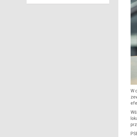
W c
zew
efe
Wśr
lok
prz
PSE