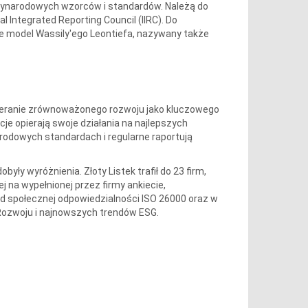
dzynarodowych wzorców i standardów. Należą do
al Integrated Reporting Council (IIRC). Do
e model Wassily'ego Leontiefa, nazywany także
bieranie zrównoważonego rozwoju jako kluczowego
cje opierają swoje działania na najlepszych
arodowych standardach i regularne raportują
yły wyróżnienia. Złoty Listek trafił do 23 firm,
j na wypełnionej przez firmy ankiecie,
społecznej odpowiedzialności ISO 26000 oraz w
ozwoju i najnowszych trendów ESG.