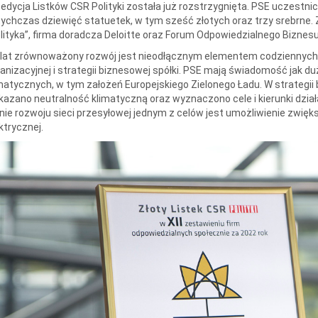
 edycja Listków CSR Polityki została już rozstrzygnięta. PSE uczestni
ychczas dziewięć statuetek, w tym sześć złotych oraz trzy srebrne.
lityka”, firma doradcza Deloitte oraz Forum Odpowiedzialnego Biznesu
lat zrównoważony rozwój jest nieodłącznym elementem codziennych
anizacyjnej i strategii biznesowej spółki. PSE mają świadomość jak 
matycznych, w tym założeń Europejskiego Zielonego Ładu. W strategii
azano neutralność klimatyczną oraz wyznaczono cele i kierunki dział
nie rozwoju sieci przesyłowej jednym z celów jest umożliwienie zwięk
ktrycznej.