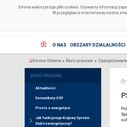
Przejdź do komentarzy
Strona wykorzystuje pliki cookies. Używamy informacji za
W przeglądarce internetowej można zmien
O NAS
OBSZARY DZIAŁALNOŚCI
Strona Główna
Biuro prasowe
Zaangażowanie
>
>
BIURO PRASOWE
1
Aktualności
P
Komunikaty OSP
Prosto o energetyce
Po
Sp
Jak funkcjonuje Krajowy System
och
Elektroenergetyczny?