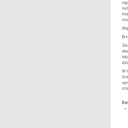
rap
nic
mie
mo
Wię
O 
Zło
ele
lok
dzi
W t
Sre
op
st
Do