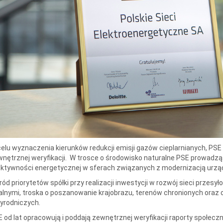
elu wyznaczenia kierunków redukcji emisji gazów cieplarnianych, PSE 
nętrznej weryfikacji. W trosce o środowisko naturalne PSE prowadzą
ktywności energetycznej w sferach związanych z modernizacją urząd
ód priorytetów spółki przy realizacji inwestycji w rozwój sieci przes
alnymi, troska o poszanowanie krajobrazu, terenów chronionych ora
yrodniczych.
 od lat opracowują i poddają zewnętrznej weryfikacji raporty społecz