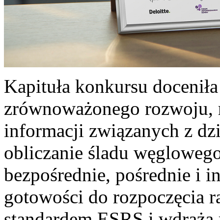
Kapituła konkursu doceniła
zrównoważonego rozwoju, r
informacji związanych z dz
obliczanie śladu węglowego
bezpośrednie, pośrednie i i
gotowości do rozpoczęcia 
standardem ESRS i wdraża r