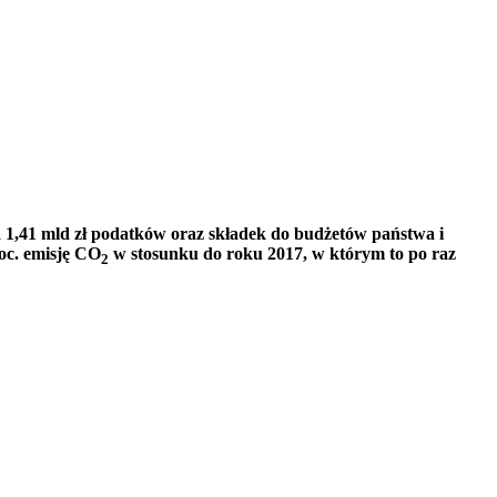
ła 1,41 mld zł podatków oraz składek do budżetów państwa i
oc. emisję CO
w stosunku do roku 2017, w którym to po raz
2