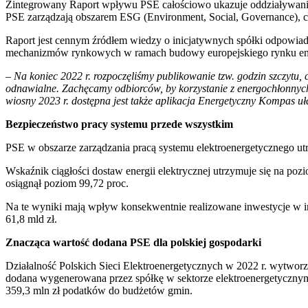
Zintegrowany Raport wpływu PSE całościowo ukazuje oddziaływanie s
PSE zarządzają obszarem ESG (Environment, Social, Governance),
Raport jest cennym źródłem wiedzy o inicjatywnych spółki odpowia
mechanizmów rynkowych w ramach budowy europejskiego rynku energi
–
Na koniec 2022 r. rozpoczęliśmy publikowanie tzw. godzin szczytu, 
odnawialne. Zachęcamy odbiorców, by korzystanie z energochłonnych 
wiosny 2023 r. dostępna jest także aplikacja Energetyczny Kompas uł
Bezpieczeństwo pracy systemu przede wszystkim
PSE w obszarze zarządzania pracą systemu elektroenergetycznego utr
Wskaźnik ciągłości dostaw energii elektrycznej utrzymuje się na p
osiągnął poziom 99,72 proc.
Na te wyniki mają wpływ konsekwentnie realizowane inwestycje w inf
61,8 mld zł.
Znacząca wartość dodana PSE dla polskiej gospodarki
Działalność Polskich Sieci Elektroenergetycznych w 2022 r. wytworzył
dodana wygenerowana przez spółkę w sektorze elektroenergetycznym s
359,3 mln zł podatków do budżetów gmin.