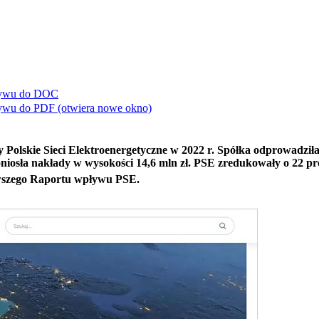
ływu do
DOC
ływu do
PDF
(otwiera nowe okno)
ły Polskie Sieci Elektroenergetyczne w 2022 r. Spółka odprowadzi
niosła nakłady w wysokości 14,6 mln zł. PSE zredukowały o 22 pr
nowszego Raportu wpływu PSE.