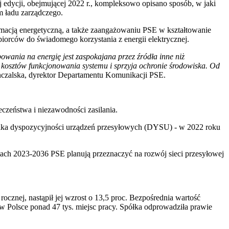
edycji, obejmującej 2022 r., kompleksowo opisano sposób, w jaki
 ładu zarządczego.
macją energetyczną, a także zaangażowaniu PSE w kształtowanie
orców do świadomego korzystania z energii elektrycznej.
bowania na energię jest zaspokajana przez źródła inne niż
a kosztów funkcjonowania systemu i sprzyja ochronie środowiska. Od
zalska, dyrektor Departamentu Komunikacji PSE.
czeństwa i niezawodności zasilania.
źnika dyspozycyjności urządzeń przesyłowych (DYSU) - w 2022 roku
tach 2023-2036 PSE planują przeznaczyć na rozwój sieci przesyłowej
rocznej, nastąpił jej wzrost o 13,5 proc. Bezpośrednia wartość
w Polsce ponad 47 tys. miejsc pracy. Spółka odprowadziła prawie