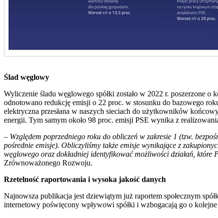
Ślad węglowy
Wyliczenie śladu węglowego spółki zostało w 2022 r. poszerzone o ko
odnotowano redukcję emisji o 22 proc. w stosunku do bazowego roku
elektryczna przesłana w naszych sieciach do użytkowników końcowych
energii. Tym samym około 98 proc. emisji PSE wynika z realizowania
–
Względem poprzedniego roku do obliczeń w zakresie 1 (tzw. bezpośr
pośrednie emisje). Obliczyliśmy także emisje wynikające z zakupion
węglowego oraz dokładniej identyfikować możliwości działań, które
Zrównoważonego Rozwoju.
Rzetelność raportowania i wysoka jakość danych
Najnowsza publikacja jest dziewiątym już raportem społecznym spółk
internetowy poświęcony wpływowi spółki i wzbogacają go o kolejne 