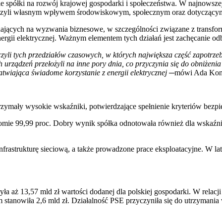
półki na rozwój krajowej gospodarki i społeczeństwa. W najnowszej 
 czyli własnym wpływem środowiskowym, społecznym oraz dotyczącym
dających na wyzwania biznesowe, w szczególności związane z transfor
i elektrycznej. Ważnym elementem tych działań jest zachęcanie odbi
czyli tych przedziałów czasowych, w których największa część zapotrze
urządzeń przełożyli na inne pory dnia, co przyczynia się do obniżeni
atwiająca świadome korzystanie z energii elektrycznej
─
mówi Ada Konc
zymały wysokie wskaźniki, potwierdzające spełnienie kryteriów bezpie
oziomie 99,99 proc. Dobry wynik spółka odnotowała również dla wska
rastrukturę sieciową, a także prowadzone prace eksploatacyjne. W la
a aż 13,57 mld zł wartości dodanej dla polskiej gospodarki. W relacji 
tanowiła 2,6 mld zł. Działalność PSE przyczyniła się do utrzymania 