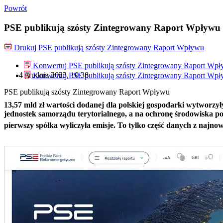
Powrót
PSE publikują szósty Zintegrowany Raport Wpływu
Drukuj
PSE publikują szósty Zintegrowany Raport Wpływu
Konwertuj PSE publikują szósty Zintegrowany Raport Wp
4 grudnia 2023, 10:38
Konwertuj PSE publikują szósty Zintegrowany Raport Wp
PSE publikują szósty Zintegrowany Raport Wpływu
13,57 mld zł wartości dodanej dla polskiej gospodarki wytworzy
jednostek samorządu terytorialnego, a na ochronę środowiska po
pierwszy spółka wyliczyła emisje. To tylko część danych z naj