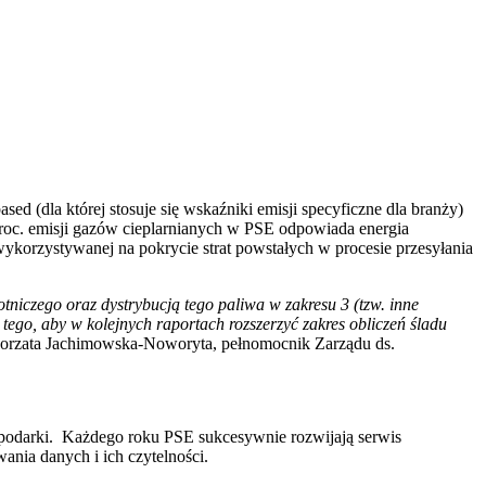
d (dla której stosuje się wskaźniki emisji specyficzne dla branży)
proc. emisji gazów cieplarnianych w PSE odpowiada energia
wykorzystywanej na pokrycie strat powstałych w procesie przesyłania
tniczego oraz dystrybucją tego paliwa w zakresu 3 (tzw. inne
ego, aby w kolejnych raportach rozszerzyć zakres obliczeń śladu
gorzata Jachimowska-Noworyta, pełnomocnik Zarządu ds.
ospodarki. Każdego roku PSE sukcesywnie rozwijają serwis
nia danych i ich czytelności.