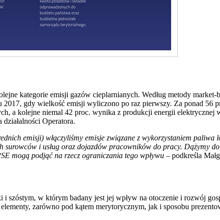
lejne kategorie emisji gazów cieplarnianych. Według metody market-base
 2017, gdy wielkość emisji wyliczono po raz pierwszy. Za ponad 56 
, a kolejne niemal 42 proc. wynika z produkcji energii elektrycznej 
 działalności Operatora.
ednich emisji) włączyliśmy emisje związane z wykorzystaniem paliwa lo
ych surowców i usług oraz dojazdów pracowników do pracy. Dążymy do t
 PSE mogą podjąć na rzecz ograniczania tego wpływu
– podkreśla Mał
i i szóstym, w którym badany jest jej wpływ na otoczenie i rozwój g
elementy, zarówno pod kątem merytorycznym, jak i sposobu prezentowa