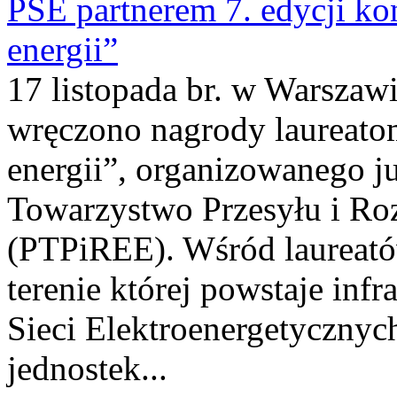
PSE partnerem 7. edycji k
energii”
17 listopada br. w Warszawi
wręczono nagrody laureato
energii”, organizowanego j
Towarzystwo Przesyłu i Roz
(PTPiREE). Wśród laureató
terenie której powstaje inf
Sieci Elektroenergetycznyc
jednostek...