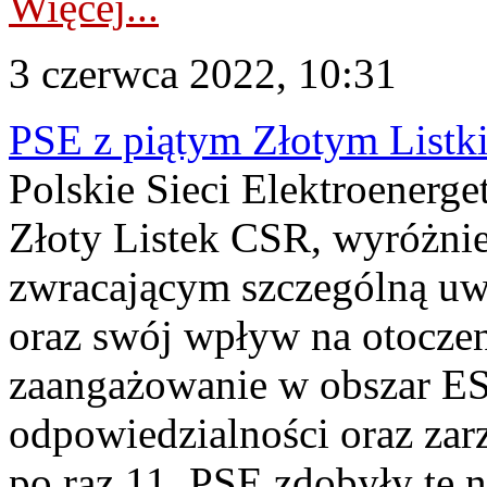
Więcej...
3 czerwca 2022, 10:31
PSE z piątym Złotym List
Polskie Sieci Elektroenerge
Złoty Listek CSR, wyróżni
zwracającym szczególną u
oraz swój wpływ na otoczen
zaangażowanie w obszar ESG
odpowiedzialności oraz zar
po raz 11. PSE zdobyły tę n