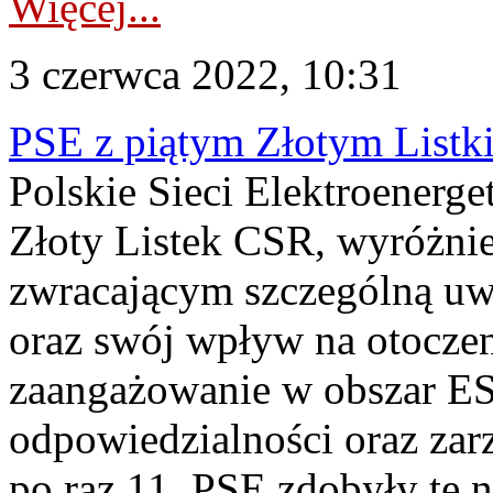
Więcej...
3 czerwca 2022, 10:31
PSE z piątym Złotym List
Polskie Sieci Elektroenerge
Złoty Listek CSR, wyróżni
zwracającym szczególną u
oraz swój wpływ na otoczen
zaangażowanie w obszar ESG
odpowiedzialności oraz zar
po raz 11. PSE zdobyły tę n