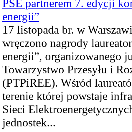
PSE partnerem 7. edycji k
energii”
17 listopada br. w Warszawi
wręczono nagrody laureato
energii”, organizowanego j
Towarzystwo Przesyłu i Roz
(PTPiREE). Wśród laureató
terenie której powstaje inf
Sieci Elektroenergetycznyc
jednostek...