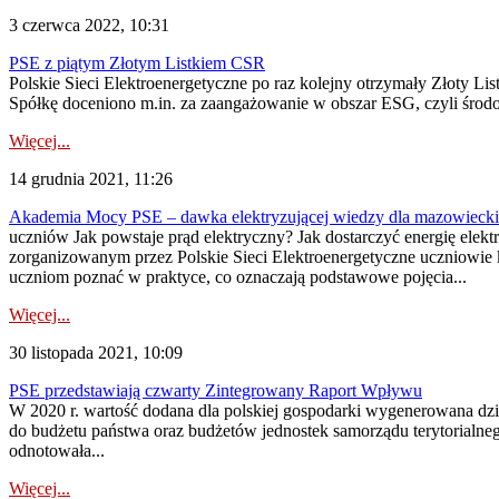
3 czerwca 2022, 10:31
PSE z piątym Złotym Listkiem CSR
Polskie Sieci Elektroenergetyczne po raz kolejny otrzymały Złoty
Spółkę doceniono m.in. za zaangażowanie w obszar ESG, czyli środow
Więcej...
14 grudnia 2021, 11:26
Akademia Mocy PSE – dawka elektryzującej wiedzy dla mazowieck
uczniów Jak powstaje prąd elektryczny? Jak dostarczyć energię ele
zorganizowanym przez Polskie Sieci Elektroenergetyczne uczniowie
uczniom poznać w praktyce, co oznaczają podstawowe pojęcia...
Więcej...
30 listopada 2021, 10:09
PSE przedstawiają czwarty Zintegrowany Raport Wpływu
W 2020 r. wartość dodana dla polskiej gospodarki wygenerowana dzię
do budżetu państwa oraz budżetów jednostek samorządu terytorialneg
odnotowała...
Więcej...