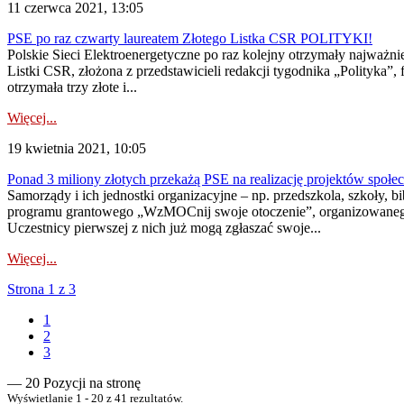
11 czerwca 2021, 13:05
PSE po raz czwarty laureatem Złotego Listka CSR POLITYKI!
Polskie Sieci Elektroenergetyczne po raz kolejny otrzymały najważn
Listki CSR, złożona z przedstawicieli redakcji tygodnika „Polityka
otrzymała trzy złote i...
Więcej...
19 kwietnia 2021, 10:05
Ponad 3 miliony złotych przekażą PSE na realizację projektów spo
Samorządy i ich jednostki organizacyjne – np. przedszkola, szkoły, 
programu grantowego „WzMOCnij swoje otoczenie”, organizowanego pr
Uczestnicy pierwszej z nich już mogą zgłaszać swoje...
Więcej...
Strona 1 z 3
1
2
3
— 20 Pozycji na stronę
Wyświetlanie 1 - 20 z 41 rezultatów.