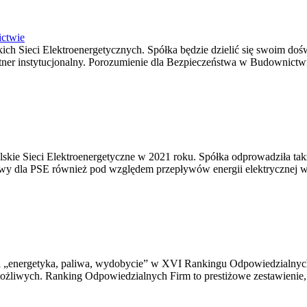
ictwie
lskich Sieci Elektroenergetycznych. Spółka będzie dzielić się swoim 
ner instytucjonalny. Porozumienie dla Bezpieczeństwa w Budownictwi
olskie Sieci Elektroenergetyczne w 2021 roku. Spółka odprowadziła ta
wy dla PSE również pod względem przepływów energii elektrycznej w si
rii „energetyka, paliwa, wydobycie” w XVI Rankingu Odpowiedzialnych
możliwych. Ranking Odpowiedzialnych Firm to prestiżowe zestawienie, 