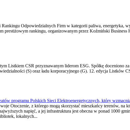
i Rankingu Odpowiedzialnych Firm w kategorii paliwa, energetyka, wyd
w tym prestiżowym rankingu, organizowanym przez Koźmiński Business 
Złotym Listkiem CSR przyznawanym liderom ESG. Spółkę doceniono za s
dzialności (S) oraz ładu korporacyjnego (G). 12. edycja Listków CSR 
eatów programu Polskich Sieci Elektroenergetycznych, który wzmacnia
oje Otoczenie, z którego mogą skorzystać mieszkańcy terenów, na któ
 najwyższych napięć, a jej infrastruktura jest obecna w ponad 1000 gm
bliotek, lokalnych...