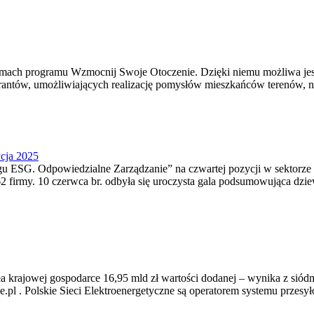
amach programu Wzmocnij Swoje Otoczenie. Dzięki niemu możliwa jest 
tów, umożliwiających realizację pomysłów mieszkańców terenów, na któ
cja 2025
gu ESG. Odpowiedzialne Zarządzanie” na czwartej pozycji w sektorze p
 62 firmy. 10 czerwca br. odbyła się uroczysta gala podsumowująca d
sła krajowej gospodarce 16,95 mld zł wartości dodanej – wynika z si
pse.pl . Polskie Sieci Elektroenergetyczne są operatorem systemu przes