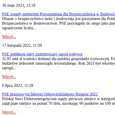
30 maja 2023, 12:18
PSE zostały partnerem Porozumienia dla Bezpieczeństwa w Budown
Dbanie o bezpieczeństwo ludzi i środowiska jest priorytetem dla Po
Bezpieczeństwa w Budownictwie. PSE przystąpiły do niego jako part
ograniczenie liczby...
Więcej...
17 listopada 2022, 11:59
PSE publikują piąty zintegrowany raport wpływu
11,95 mld zł wartości dodanej dla polskiej gospodarki wytworzyły P
budżetów jednostek samorządu terytorialnego. Rok 2021 był rekordo
energii...
Więcej...
6 lipca 2022, 11:29
PSE branżowym liderem Odpowiedzialnego Biznesu 2022
Polskie Sieci Elektroenergetyczne zajęły pierwsze miejsce w katego
zajął piąte miejsce na ponad 70 firm, uzyskując 90 punktów na 100 
Więcej...