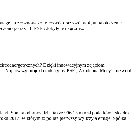
 uwagę na zrównoważony rozwój oraz swój wpływ na otoczenie.
czono po raz 11. PSE zdobyły tę nagrodę...
elektroenergetycznych? Dzięki innowacyjnym zajęciom
ania. Najnowszy projekt edukacyjny PSE „Akademia Mocy” pozwolił
ld zł. Spółka odprowadziła także 996,13 mln zł podatków i składek
roku 2017, w którym to po raz pierwszy wyliczyła emisje. Spółka