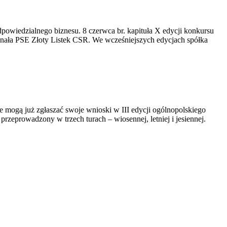
dpowiedzialnego biznesu. 8 czerwca br. kapituła X edycji konkursu
yznała PSE Złoty Listek CSR. We wcześniejszych edycjach spółka
we mogą już zgłaszać swoje wnioski w III edycji ogólnopolskiego
eprowadzony w trzech turach – wiosennej, letniej i jesiennej.