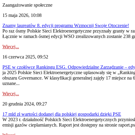
Zaangażowanie społeczne
15 maja 2026, 10:08
Znamy laureatów 8. edycji programu Wzmocnij Swoje Otoczenie!
Po raz ósmy Polskie Sieci Elektroenergetyczne przyznały granty w r
Łącznie w ramach ósmej edycji WSO zrealizowanych zostanie 238 gran
Więcej...
16 czerwca 2025, 09:52
PSE w czołówce Rankingu ESG. Odpowiedzialne Zarządzanie – edy
ja 2025 Polskie Sieci Elektroenergetyczne uplasowały się w „Rankin
obszaru Governance. W klasyfikacji generalnej zajęły 17 miejsce na
uznane...
Więcej...
20 grudnia 2024, 09:27
17 mld zł wartości dodanej dla polskiej gospodarki dzięki PSE
W 2023 r. działalność Polskich Sieci Elektroenergetycznych przynio
emisji gazów cieplarnianych. Raport jest dostępny na stronie raport.