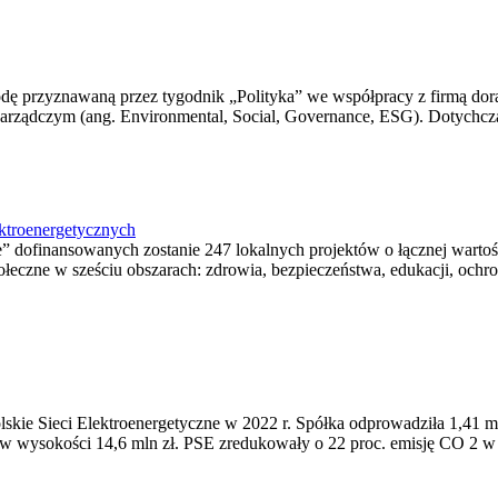
odę przyznawaną przez tygodnik „Polityka” we współpracy z firmą dora
rządczym (ang. Environmental, Social, Governance, ESG). Dotychczas
ektroenergetycznych
ofinansowanych zostanie 247 lokalnych projektów o łącznej wartości
czne w sześciu obszarach: zdrowia, bezpieczeństwa, edukacji, ochron
olskie Sieci Elektroenergetyczne w 2022 r. Spółka odprowadziła 1,41 
y w wysokości 14,6 mln zł. PSE zredukowały o 22 proc. emisję CO 2 w