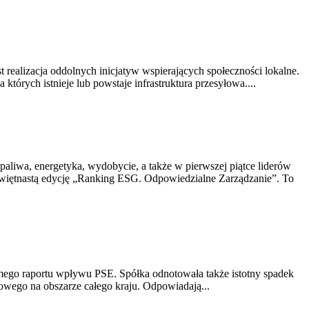
realizacja oddolnych inicjatyw wspierających społeczności lokalne.
rych istnieje lub powstaje infrastruktura przesyłowa....
aliwa, energetyka, wydobycie, a także w pierwszej piątce liderów
ziewiętnastą edycję „Ranking ESG. Odpowiedzialne Zarządzanie”. To
ódmego raportu wpływu PSE. Spółka odnotowała także istotny spadek
yłowego na obszarze całego kraju. Odpowiadają...