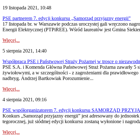
19 listopada 2021, 10:48
PSE partnerem 7. edycji konkursu „Samorząd przyjazny energii”
17 listopada br. w Warszawie podczas uroczystej gali wręczono nag
Energii Elektrycznej (PTPiREE). Wśród laureatów jest Gmina Siekierc
Więcej...
5 sierpnia 2021, 14:40
Współpraca PSE i Państwowej Straży Pożarnej w trosce o niezawod
PSE S.A. i Komenda Główna Państwowej Straż Pożarna zawarły 5 sierp
żywiołowymi, a w szczególności - z zagrożeniami dla prawidłowego
nadbryg. Andrzej Bartkowiak Porozumienie...
Więcej...
4 sierpnia 2021, 09:16
PSE współorganizatorem 7. edycji konkursu SAMORZĄD PRZY
Konkurs „Samorząd przyjazny energii” jest adresowany do jednostek 
tegorocznej, już siódmej edycji konkursu zostaną wyłonione i nagrod
Więcej...