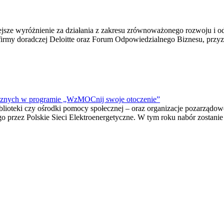
iejsze wyróżnienie za działania z zakresu zrównoważonego rozwoju i o
”, firmy doradczej Deloitte oraz Forum Odpowiedzialnego Biznesu, prz
łecznych w programie „WzMOCnij swoje otoczenie”
biblioteki czy ośrodki pomocy społecznej – oraz organizacje pozarządo
zez Polskie Sieci Elektroenergetyczne. W tym roku nabór zostanie prz