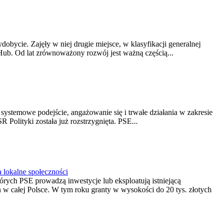
obycie. Zajęły w niej drugie miejsce, w klasyfikacji generalnej
Hub. Od lat zrównoważony rozwój jest ważną częścią...
ystemowe podejście, angażowanie się i trwałe działania w zakresie
Polityki została już rozstrzygnięta. PSE...
 lokalne społeczności
rych PSE prowadzą inwestycje lub eksploatują istniejącą
in w całej Polsce. W tym roku granty w wysokości do 20 tys. złotych