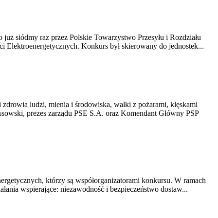
 już siódmy raz przez Polskie Towarzystwo Przesyłu i Rozdziału
eci Elektroenergetycznych. Konkurs był skierowany do jednostek...
zdrowia ludzi, mienia i środowiska, walki z pożarami, klęskami
łossowski, prezes zarządu PSE S.A. oraz Komendant Główny PSP
energetycznych, którzy są współorganizatorami konkursu. W ramach
iałania wspierające: niezawodność i bezpieczeństwo dostaw...