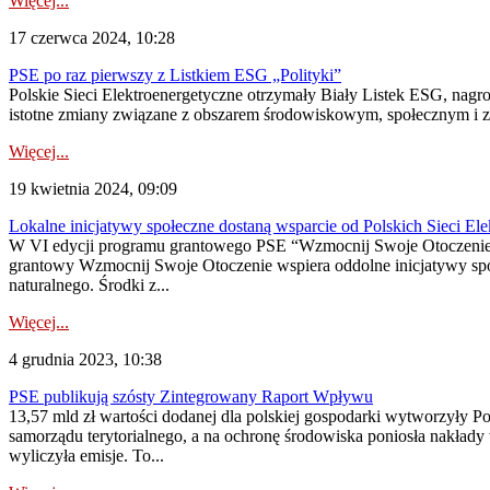
Więcej...
17 czerwca 2024, 10:28
PSE po raz pierwszy z Listkiem ESG „Polityki”
Polskie Sieci Elektroenergetyczne otrzymały Biały Listek ESG, nagr
istotne zmiany związane z obszarem środowiskowym, społecznym i za
Więcej...
19 kwietnia 2024, 09:09
Lokalne inicjatywy społeczne dostaną wsparcie od Polskich Sieci El
W VI edycji programu grantowego PSE “Wzmocnij Swoje Otoczenie” d
grantowy Wzmocnij Swoje Otoczenie wspiera oddolne inicjatywy społe
naturalnego. Środki z...
Więcej...
4 grudnia 2023, 10:38
PSE publikują szósty Zintegrowany Raport Wpływu
13,57 mld zł wartości dodanej dla polskiej gospodarki wytworzyły P
samorządu terytorialnego, a na ochronę środowiska poniosła nakład
wyliczyła emisje. To...