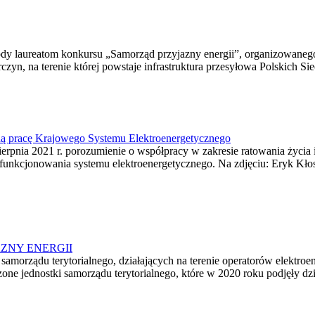
rody laureatom konkursu „Samorząd przyjazny energii”, organizowanego
zyn, na terenie której powstaje infrastruktura przesyłowa Polskich Si
ną pracę Krajowego Systemu Elektroenergetycznego
nia 2021 r. porozumienie o współpracy w zakresie ratowania życia i 
 funkcjonowania systemu elektroenergetycznego. Na zdjęciu: Eryk K
JAZNY ENERGII
samorządu terytorialnego, działających na terenie operatorów elektro
zone jednostki samorządu terytorialnego, które w 2020 roku podjęły dz