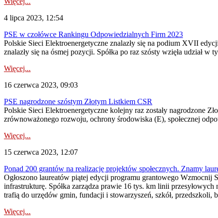
Więcej...
4 lipca 2023, 12:54
PSE w czołówce Rankingu Odpowiedzialnych Firm 2023
Polskie Sieci Elektroenergetyczne znalazły się na podium XVII edycj
znalazły się na ósmej pozycji. Spółka po raz szósty wzięła udział 
Więcej...
16 czerwca 2023, 09:03
PSE nagrodzone szóstym Złotym Listkiem CSR
Polskie Sieci Elektroenergetyczne kolejny raz zostały nagrodzone 
zrównoważonego rozwoju, ochrony środowiska (E), społecznej odpowie
Więcej...
15 czerwca 2023, 12:07
Ponad 200 grantów na realizację projektów społecznych. Znamy laur
Ogłoszono laureatów piątej edycji programu grantowego Wzmocnij Sw
infrastrukturę. Spółka zarządza prawie 16 tys. km linii przesyłowych
trafią do urzędów gmin, fundacji i stowarzyszeń, szkół, przedszkoli, bi
Więcej...