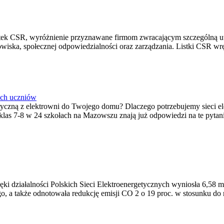
 Listek CSR, wyróżnienie przyznawane firmom zwracającym szczególną
iska, społecznej odpowiedzialności oraz zarządzania. Listki CSR wrę
ich uczniów
ktryczną z elektrowni do Twojego domu? Dlaczego potrzebujemy sieci 
 klas 7-8 w 24 szkołach na Mazowszu znają już odpowiedzi na te pyt
ki działalności Polskich Sieci Elektroenergetycznych wyniosła 6,58 m
o, a także odnotowała redukcję emisji CO 2 o 19 proc. w stosunku do 