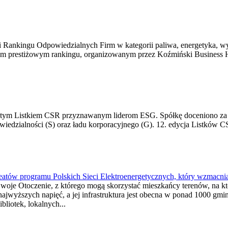
i Rankingu Odpowiedzialnych Firm w kategorii paliwa, energetyka, wyd
w tym prestiżowym rankingu, organizowanym przez Koźmiński Business 
Złotym Listkiem CSR przyznawanym liderom ESG. Spółkę doceniono za s
dzialności (S) oraz ładu korporacyjnego (G). 12. edycja Listków CSR 
eatów programu Polskich Sieci Elektroenergetycznych, który wzmacnia
oje Otoczenie, z którego mogą skorzystać mieszkańcy terenów, na któ
 najwyższych napięć, a jej infrastruktura jest obecna w ponad 1000 gm
bliotek, lokalnych...