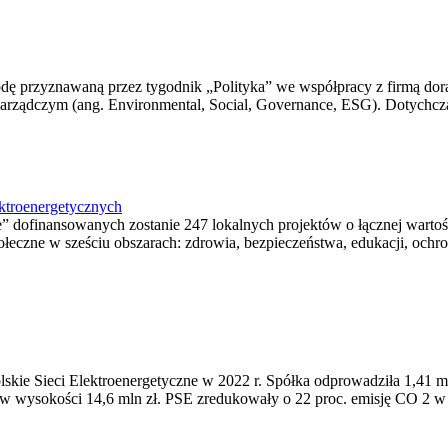
odę przyznawaną przez tygodnik „Polityka” we współpracy z firmą dora
rządczym (ang. Environmental, Social, Governance, ESG). Dotychczas
ektroenergetycznych
ofinansowanych zostanie 247 lokalnych projektów o łącznej wartości
czne w sześciu obszarach: zdrowia, bezpieczeństwa, edukacji, ochron
olskie Sieci Elektroenergetyczne w 2022 r. Spółka odprowadziła 1,41 
y w wysokości 14,6 mln zł. PSE zredukowały o 22 proc. emisję CO 2 w