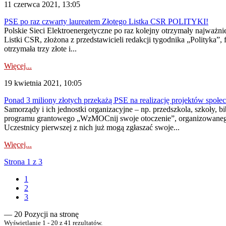
11 czerwca 2021, 13:05
PSE po raz czwarty laureatem Złotego Listka CSR POLITYKI!
Polskie Sieci Elektroenergetyczne po raz kolejny otrzymały najważn
Listki CSR, złożona z przedstawicieli redakcji tygodnika „Polityka
otrzymała trzy złote i...
Więcej...
19 kwietnia 2021, 10:05
Ponad 3 miliony złotych przekażą PSE na realizację projektów spo
Samorządy i ich jednostki organizacyjne – np. przedszkola, szkoły, 
programu grantowego „WzMOCnij swoje otoczenie”, organizowanego pr
Uczestnicy pierwszej z nich już mogą zgłaszać swoje...
Więcej...
Strona 1 z 3
1
2
3
— 20 Pozycji na stronę
Wyświetlanie 1 - 20 z 41 rezultatów.