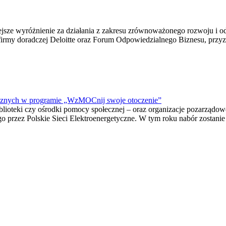
iejsze wyróżnienie za działania z zakresu zrównoważonego rozwoju i o
”, firmy doradczej Deloitte oraz Forum Odpowiedzialnego Biznesu, prz
łecznych w programie „WzMOCnij swoje otoczenie”
biblioteki czy ośrodki pomocy społecznej – oraz organizacje pozarządo
zez Polskie Sieci Elektroenergetyczne. W tym roku nabór zostanie prz