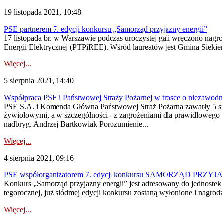
19 listopada 2021, 10:48
PSE partnerem 7. edycji konkursu „Samorząd przyjazny energii”
17 listopada br. w Warszawie podczas uroczystej gali wręczono nag
Energii Elektrycznej (PTPiREE). Wśród laureatów jest Gmina Siekierc
Więcej...
5 sierpnia 2021, 14:40
Współpraca PSE i Państwowej Straży Pożarnej w trosce o niezawod
PSE S.A. i Komenda Główna Państwowej Straż Pożarna zawarły 5 sierp
żywiołowymi, a w szczególności - z zagrożeniami dla prawidłowego
nadbryg. Andrzej Bartkowiak Porozumienie...
Więcej...
4 sierpnia 2021, 09:16
PSE współorganizatorem 7. edycji konkursu SAMORZĄD PRZY
Konkurs „Samorząd przyjazny energii” jest adresowany do jednostek 
tegorocznej, już siódmej edycji konkursu zostaną wyłonione i nagrod
Więcej...