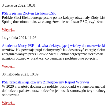
3 czerwca 2022, 10:31
PSE z piątym Złotym Listkiem CSR
Polskie Sieci Elektroenergetyczne po raz kolejny otrzymały Złoty
Spółkę doceniono m.in. za zaangażowanie w obszar ESG, czyli środow
Więcej...
14 grudnia 2021, 11:26
Akademia Mocy PSE – dawka elektryzującej wiedzy dla mazowieck
uczniów Jak powstaje prąd elektryczny? Jak dostarczyć energię ele
zorganizowanym przez Polskie Sieci Elektroenergetyczne uczniowie
uczniom poznać w praktyce, co oznaczają podstawowe pojęcia...
Więcej...
30 listopada 2021, 10:09
PSE przedstawiają czwarty Zintegrowany Raport Wpływu
W 2020 r. wartość dodana dla polskiej gospodarki wygenerowana dzię
do budżetu państwa oraz budżetów jednostek samorządu terytorialneg
odnotowała...
Więcej...