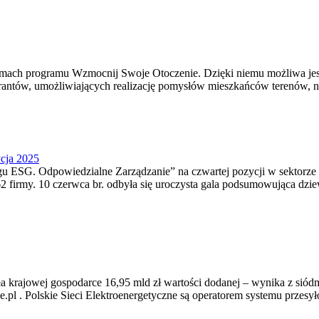
amach programu Wzmocnij Swoje Otoczenie. Dzięki niemu możliwa jest 
tów, umożliwiających realizację pomysłów mieszkańców terenów, na któ
cja 2025
gu ESG. Odpowiedzialne Zarządzanie” na czwartej pozycji w sektorze p
 62 firmy. 10 czerwca br. odbyła się uroczysta gala podsumowująca d
sła krajowej gospodarce 16,95 mld zł wartości dodanej – wynika z si
pse.pl . Polskie Sieci Elektroenergetyczne są operatorem systemu przes