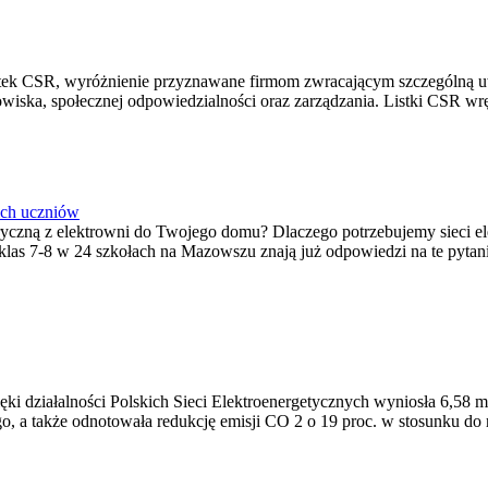
 Listek CSR, wyróżnienie przyznawane firmom zwracającym szczególną
iska, społecznej odpowiedzialności oraz zarządzania. Listki CSR wrę
ich uczniów
ktryczną z elektrowni do Twojego domu? Dlaczego potrzebujemy sieci 
 klas 7-8 w 24 szkołach na Mazowszu znają już odpowiedzi na te pyt
ki działalności Polskich Sieci Elektroenergetycznych wyniosła 6,58 m
o, a także odnotowała redukcję emisji CO 2 o 19 proc. w stosunku do 