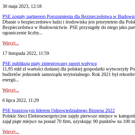
30 maja 2023, 12:18
PSE zostały partnerem Porozumienia dla Bezpieczeństwa w Budown
Dbanie o bezpieczeństwo ludzi i środowiska jest priorytetem dla Po
Bezpieczeństwa w Budownictwie. PSE przystąpiły do niego jako part
ograniczenie liczby...
Więcej...
17 listopada 2022, 11:59
PSE publikują piąty zintegrowany raport wpływu
11,95 mld zł wartości dodanej dla polskiej gospodarki wytworzyły P
budżetów jednostek samorządu terytorialnego. Rok 2021 był rekordo
energii...
Więcej...
6 lipca 2022, 11:29
PSE branżowym liderem Odpowiedzialnego Biznesu 2022
Polskie Sieci Elektroenergetyczne zajęły pierwsze miejsce w katego
zajął piąte miejsce na ponad 70 firm, uzyskując 90 punktów na 100 
Więcej...