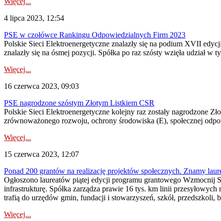
Więcej...
4 lipca 2023, 12:54
PSE w czołówce Rankingu Odpowiedzialnych Firm 2023
Polskie Sieci Elektroenergetyczne znalazły się na podium XVII edycj
znalazły się na ósmej pozycji. Spółka po raz szósty wzięła udział 
Więcej...
16 czerwca 2023, 09:03
PSE nagrodzone szóstym Złotym Listkiem CSR
Polskie Sieci Elektroenergetyczne kolejny raz zostały nagrodzone 
zrównoważonego rozwoju, ochrony środowiska (E), społecznej odpowie
Więcej...
15 czerwca 2023, 12:07
Ponad 200 grantów na realizację projektów społecznych. Znamy laur
Ogłoszono laureatów piątej edycji programu grantowego Wzmocnij Sw
infrastrukturę. Spółka zarządza prawie 16 tys. km linii przesyłowych
trafią do urzędów gmin, fundacji i stowarzyszeń, szkół, przedszkoli, bi
Więcej...