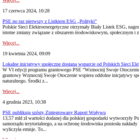
Więcej...
17 czerwca 2024, 10:28
PSE po raz pierwszy z Listkiem ESG „Polityki”
Polskie Sieci Elektroenergetyczne otrzymały Biały Listek ESG, nagr
istotne zmiany związane z obszarem środowiskowym, społecznym i za
Więcej...
19 kwietnia 2024, 09:09
Lokalne inicjatywy społeczne dostaną wsparcie od Polskich Sieci El
W VI edycji programu grantowego PSE “Wzmocnij Swoje Otoczenie” d
grantowy Wzmocnij Swoje Otoczenie wspiera oddolne inicjatywy społe
naturalnego. Środki z...
Więcej...
4 grudnia 2023, 10:38
PSE publikują szósty Zintegrowany Raport Wpływu
13,57 mld zł wartości dodanej dla polskiej gospodarki wytworzyły P
samorządu terytorialnego, a na ochronę środowiska poniosła nakład
wyliczyła emisje. To...