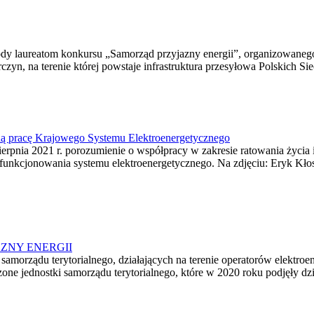
rody laureatom konkursu „Samorząd przyjazny energii”, organizowanego
zyn, na terenie której powstaje infrastruktura przesyłowa Polskich Si
ną pracę Krajowego Systemu Elektroenergetycznego
nia 2021 r. porozumienie o współpracy w zakresie ratowania życia i 
 funkcjonowania systemu elektroenergetycznego. Na zdjęciu: Eryk K
JAZNY ENERGII
samorządu terytorialnego, działających na terenie operatorów elektro
zone jednostki samorządu terytorialnego, które w 2020 roku podjęły dz