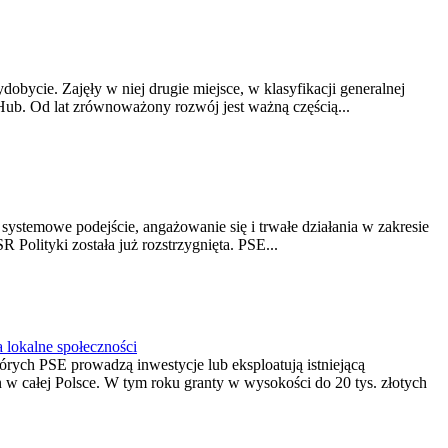
obycie. Zajęły w niej drugie miejsce, w klasyfikacji generalnej
Hub. Od lat zrównoważony rozwój jest ważną częścią...
ystemowe podejście, angażowanie się i trwałe działania w zakresie
Polityki została już rozstrzygnięta. PSE...
 lokalne społeczności
rych PSE prowadzą inwestycje lub eksploatują istniejącą
in w całej Polsce. W tym roku granty w wysokości do 20 tys. złotych