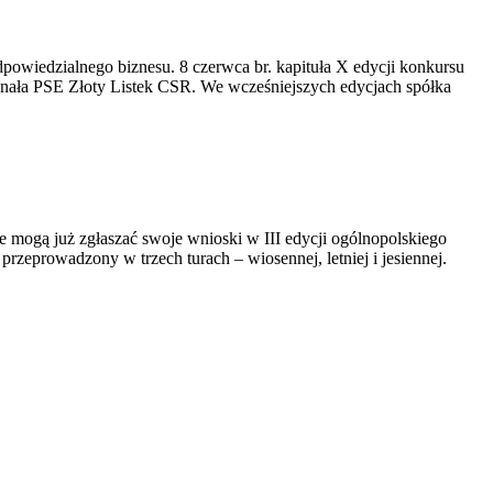
dpowiedzialnego biznesu. 8 czerwca br. kapituła X edycji konkursu
yznała PSE Złoty Listek CSR. We wcześniejszych edycjach spółka
we mogą już zgłaszać swoje wnioski w III edycji ogólnopolskiego
eprowadzony w trzech turach – wiosennej, letniej i jesiennej.