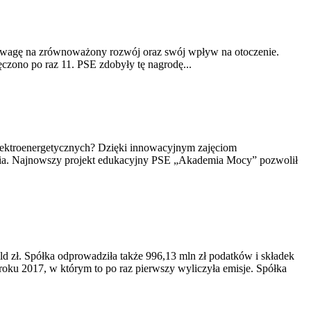
 uwagę na zrównoważony rozwój oraz swój wpływ na otoczenie.
czono po raz 11. PSE zdobyły tę nagrodę...
elektroenergetycznych? Dzięki innowacyjnym zajęciom
ania. Najnowszy projekt edukacyjny PSE „Akademia Mocy” pozwolił
ld zł. Spółka odprowadziła także 996,13 mln zł podatków i składek
roku 2017, w którym to po raz pierwszy wyliczyła emisje. Spółka