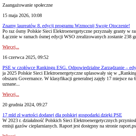
Zaangażowanie społeczne
15 maja 2026, 10:08
Znamy laureatów 8. edycji programu Wzmocnij Swoje Otoczenie!
Po raz ósmy Polskie Sieci Elektroenergetyczne przyznały granty w r
Łącznie w ramach ósmej edycji WSO zrealizowanych zostanie 238 gran
Więcej...
16 czerwca 2025, 09:52
PSE w czołówce Rankingu ESG. Odpowiedzialne Zarządzanie – edy
ja 2025 Polskie Sieci Elektroenergetyczne uplasowały się w „Rankin
obszaru Governance. W klasyfikacji generalnej zajęły 17 miejsce na
uznane...
Więcej...
20 grudnia 2024, 09:27
17 mld zł wartości dodanej dla polskiej gospodarki dzięki PSE
W 2023 r. działalność Polskich Sieci Elektroenergetycznych przynio
emisji gazów cieplarnianych. Raport jest dostępny na stronie raport.