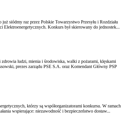
 już siódmy raz przez Polskie Towarzystwo Przesyłu i Rozdziału
eci Elektroenergetycznych. Konkurs był skierowany do jednostek...
zdrowia ludzi, mienia i środowiska, walki z pożarami, klęskami
łossowski, prezes zarządu PSE S.A. oraz Komendant Główny PSP
energetycznych, którzy są współorganizatorami konkursu. W ramach
iałania wspierające: niezawodność i bezpieczeństwo dostaw...