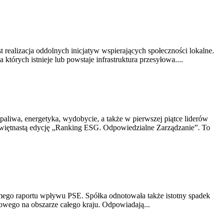
realizacja oddolnych inicjatyw wspierających społeczności lokalne.
rych istnieje lub powstaje infrastruktura przesyłowa....
aliwa, energetyka, wydobycie, a także w pierwszej piątce liderów
ziewiętnastą edycję „Ranking ESG. Odpowiedzialne Zarządzanie”. To
ódmego raportu wpływu PSE. Spółka odnotowała także istotny spadek
yłowego na obszarze całego kraju. Odpowiadają...