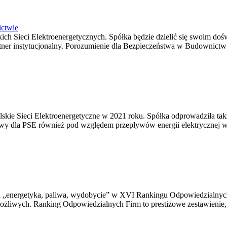
ictwie
lskich Sieci Elektroenergetycznych. Spółka będzie dzielić się swoim 
ner instytucjonalny. Porozumienie dla Bezpieczeństwa w Budownictwi
olskie Sieci Elektroenergetyczne w 2021 roku. Spółka odprowadziła ta
wy dla PSE również pod względem przepływów energii elektrycznej w si
rii „energetyka, paliwa, wydobycie” w XVI Rankingu Odpowiedzialnych
możliwych. Ranking Odpowiedzialnych Firm to prestiżowe zestawienie, 