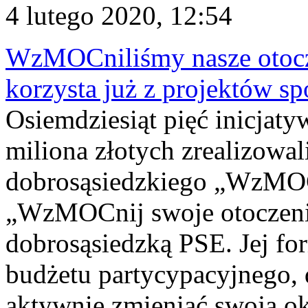
4 lutego 2020, 12:54
WzMOCniliśmy nasze otocz
korzysta już z projektów s
Osiemdziesiąt pięć inicjaty
miliona złotych zrealizowal
dobrosąsiedzkiego „WzMOCn
„WzMOCnij swoje otoczenie
dobrosąsiedzką PSE. Jej for
budżetu partycypacyjnego,
aktywnie zmieniać swoją o