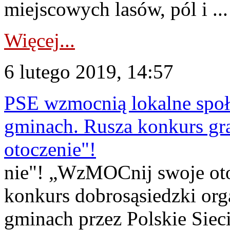
miejscowych lasów, pól i ...
Więcej...
6 lutego 2019, 14:57
PSE wzmocnią lokalne społ
gminach. Rusza konkurs g
otoczenie"!
nie"! „WzMOCnij swoje oto
konkurs dobrosąsiedzki or
gminach przez Polskie Siec