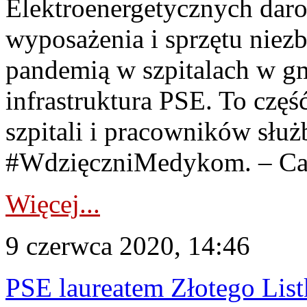
Elektroenergetycznych dar
wyposażenia i sprzętu niez
pandemią w szpitalach w gm
infrastruktura PSE. To częś
szpitali i pracowników słu
#WdzięczniMedykom. – Carit
Więcej...
9 czerwca 2020, 14:46
PSE laureatem Złotego Li