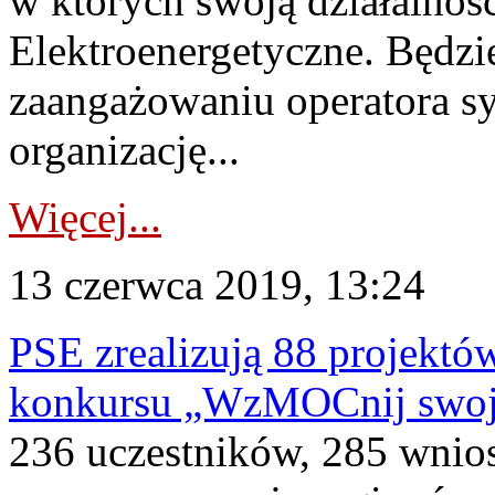
w których swoją działalnoś
Elektroenergetyczne. Będzi
zaangażowaniu operatora s
organizację...
Więcej...
13 czerwca 2019, 13:24
PSE zrealizują 88 projekt
konkursu „WzMOCnij swoje
236 uczestników, 285 wnio