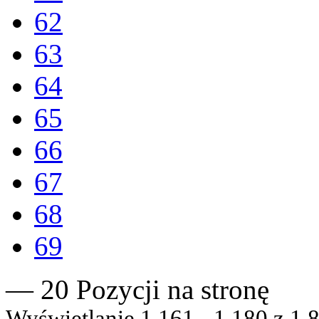
62
63
64
65
66
67
68
69
— 20 Pozycji na stronę
Wyświetlanie 1 161 - 1 180 z 1 8