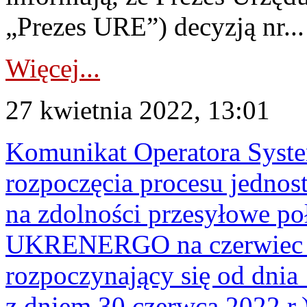
„Prezes URE”) decyzją nr...
Więcej...
27 kwietnia 2022, 13:01
Komunikat Operatora Syst
rozpoczęcia procesu jednos
na zdolności przesyłowe p
UKRENERGO na czerwiec 20
rozpoczynający się od dnia 
z dniem 30 czerwca 2022 r.