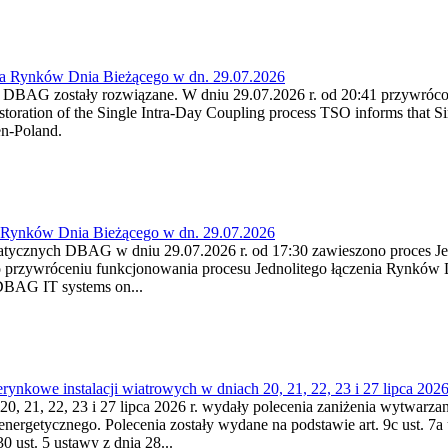
ia Rynków Dnia Bieżącego w dn. 29.07.2026
h DBAG zostały rozwiązane. W dniu 29.07.2026 r. od 20:41 przywróco
ration of the Single Intra-Day Coupling process TSO informs that Si
en-Poland.
a Rynków Dnia Bieżącego w dn. 29.07.2026
atycznych DBAG w dniu 29.07.2026 r. od 17:30 zawieszono proces Je
przywróceniu funkcjonowania procesu Jednolitego łączenia Rynków D
 DBAG IT systems on...
nkowe instalacji wiatrowych w dniach 20, 21, 22, 23 i 27 lipca 2026 
20, 21, 22, 23 i 27 lipca 2026 r. wydały polecenia zaniżenia wytwarzani
nergetycznego. Polecenia zostały wydane na podstawie art. 9c ust. 7a 
0 ust. 5 ustawy z dnia 28...