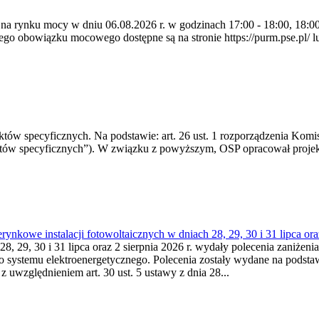
 na rynku mocy w dniu 06.08.2026 r. w godzinach 17:00 - 18:00, 18:00 
 obowiązku mocowego dostępne są na stronie https://purm.pse.pl/ lu
 specyficznych. Na podstawie: art. 26 ust. 1 rozporządzenia Komisji
któw specyficznych”). W związku z powyższym, OSP opracował proje
kowe instalacji fotowoltaicznych w dniach 28, 29, 30 i 31 lipca ora
8, 29, 30 i 31 lipca oraz 2 sierpnia 2026 r. wydały polecenia zaniżenia
o systemu elektroenergetycznego. Polecenia zostały wydane na podstawi
 z uwzględnieniem art. 30 ust. 5 ustawy z dnia 28...