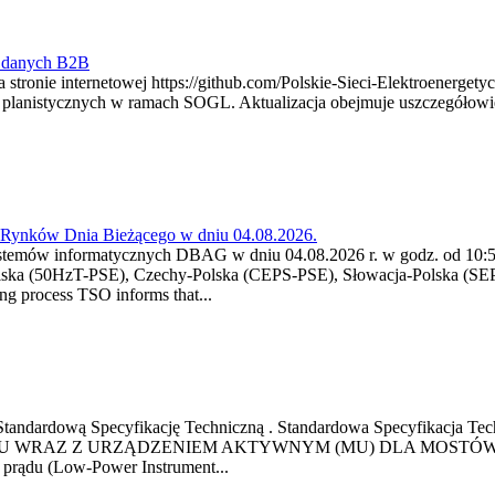
y danych B2B
 stronie internetowej https://github.com/Polskie-Sieci-Elektroenerget
ch planistycznych w ramach SOGL. Aktualizacja obejmuje uszczegół
a Rynków Dnia Bieżącego w dniu 04.08.2026.
stemów informatycznych DBAG w dniu 04.08.2026 r. w godz. od 10:55
lska (50HzT-PSE), Czechy-Polska (CEPS-PSE), Słowacja-Polska (SEP
g process TSO informs that...
ową Standardową Specyfikację Techniczną . Standardowa Specyfi
 WRAZ Z URZĄDZENIEM AKTYWNYM (MU) DLA MOSTÓW SZYN
u prądu (Low-Power Instrument...