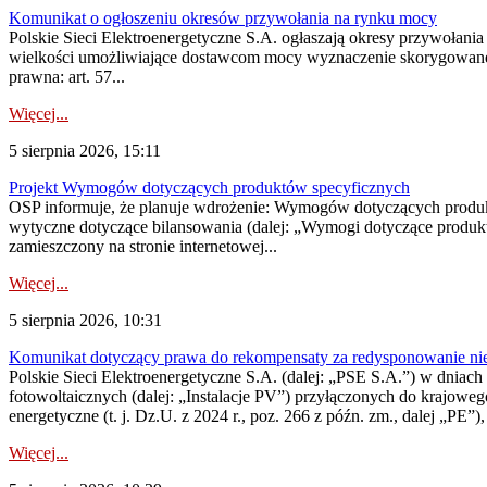
Komunikat o ogłoszeniu okresów przywołania na rynku mocy
Polskie Sieci Elektroenergetyczne S.A. ogłaszają okresy przywołania
wielkości umożliwiające dostawcom mocy wyznaczenie skorygowanego
prawna: art. 57...
Więcej...
5 sierpnia 2026, 15:11
Projekt Wymogów dotyczących produktów specyficznych
OSP informuje, że planuje wdrożenie: Wymogów dotyczących produktów
wytyczne dotyczące bilansowania (dalej: „Wymogi dotyczące produ
zamieszczony na stronie internetowej...
Więcej...
5 sierpnia 2026, 10:31
Komunikat dotyczący prawa do rekompensaty za redysponowanie nieryn
Polskie Sieci Elektroenergetyczne S.A. (dalej: „PSE S.A.”) w dniach 2
fotowoltaicznych (dalej: „Instalacje PV”) przyłączonych do krajoweg
energetyczne (t. j. Dz.U. z 2024 r., poz. 266 z późn. zm., dalej „PE”),
Więcej...