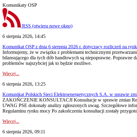
Komunikaty OSP
RSS
(otwiera nowe okno)
6 sierpnia 2026, 14:45
Komunikat OSP z dnia 6 sierpnia 2026 r. dotyczący rozliczeń na rynku
Informujemy, że w związku z problemami technicznymi przetwarzani
bilansującego dla tych dób handlowych są niepoprawne. Poprawne dane
problemów najszybciej jak to będzie możliwe.
Więcej...
6 sierpnia 2026, 13:25
Komunikat Polskich Sieci Elektroenergetycznych S.A. w sprawie z
ZAKOŃCZENIE KONSULTACJI Konsultacje w sprawie zmian Regula
UWAG PSE dokonały analizy zgłoszonych uwag. Szczegółowe informac
Regulaminu rynku mocy Po zakończeniu konsultacji zostały przygoto
Więcej...
6 sierpnia 2026, 09:11