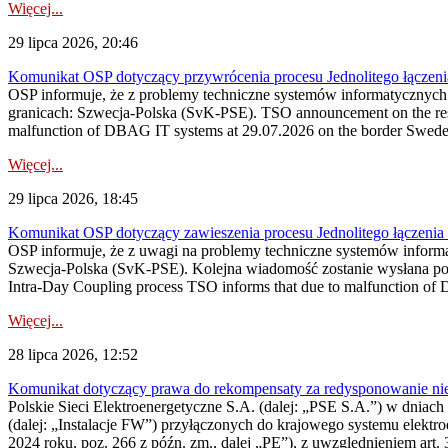
Więcej...
29 lipca 2026, 20:46
Komunikat OSP dotyczący przywrócenia procesu Jednolitego łączen
OSP informuje, że z problemy techniczne systemów informatycznyc
granicach: Szwecja-Polska (SvK-PSE). TSO announcement on the resto
malfunction of DBAG IT systems at 29.07.2026 on the border Swed
Więcej...
29 lipca 2026, 18:45
Komunikat OSP dotyczący zawieszenia procesu Jednolitego łączeni
OSP informuje, że z uwagi na problemy techniczne systemów inform
Szwecja-Polska (SvK-PSE). Kolejna wiadomość zostanie wysłana po 
Intra-Day Coupling process TSO informs that due to malfunction of
Więcej...
28 lipca 2026, 12:52
Komunikat dotyczący prawa do rekompensaty za redysponowanie niery
Polskie Sieci Elektroenergetyczne S.A. (dalej: „PSE S.A.”) w dniach 
(dalej: „Instalacje FW”) przyłączonych do krajowego systemu elektroe
2024 roku, poz. 266 z późn. zm., dalej „PE”), z uwzględnieniem art. 3