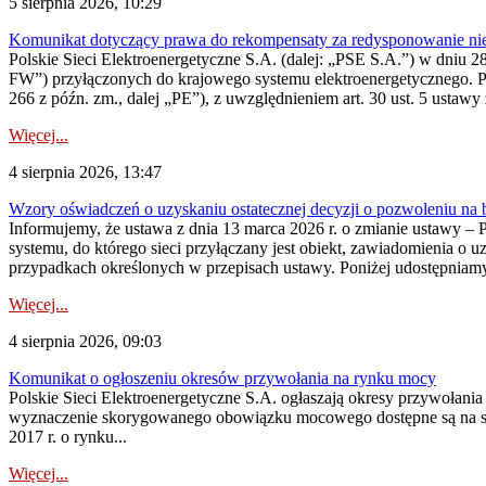
5 sierpnia 2026, 10:29
Komunikat dotyczący prawa do rekompensaty za redysponowanie nier
Polskie Sieci Elektroenergetyczne S.A. (dalej: „PSE S.A.”) w dniu 28 
FW”) przyłączonych do krajowego systemu elektroenergetycznego. Pole
266 z późn. zm., dalej „PE”), z uwzględnieniem art. 30 ust. 5 ustawy z
Więcej...
4 sierpnia 2026, 13:47
Wzory oświadczeń o uzyskaniu ostatecznej decyzji o pozwoleniu na
Informujemy, że ustawa z dnia 13 marca 2026 r. o zmianie ustawy – 
systemu, do którego sieci przyłączany jest obiekt, zawiadomienia o 
przypadkach określonych w przepisach ustawy. Poniżej udostępniam
Więcej...
4 sierpnia 2026, 09:03
Komunikat o ogłoszeniu okresów przywołania na rynku mocy
Polskie Sieci Elektroenergetyczne S.A. ogłaszają okresy przywołan
wyznaczenie skorygowanego obowiązku mocowego dostępne są na stroni
2017 r. o rynku...
Więcej...