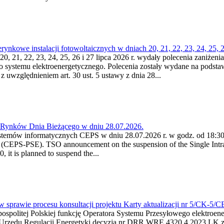
kowe instalacji fotowoltaicznych w dniach 20, 21, 22, 23, 24, 25, 26
0, 21, 22, 23, 24, 25, 26 i 27 lipca 2026 r. wydały polecenia zaniżenia
o systemu elektroenergetycznego. Polecenia zostały wydane na podstawi
 z uwzględnieniem art. 30 ust. 5 ustawy z dnia 28...
a Rynków Dnia Bieżącego w dniu 28.07.2026.
stemów informatycznych CEPS w dniu 28.07.2026 r. w godz. od 18:30 
(CEPS-PSE). TSO announcement on the suspension of the Single Intra
it is planned to suspend the...
w sprawie procesu konsultacji projektu Karty aktualizacji nr 5/CK-5/
ypospolitej Polskiej funkcję Operatora Systemu Przesyłowego elektroe
a Urzędu Regulacji Energetyki decyzją nr DRR.WRE.4320.4.2023.LK z d