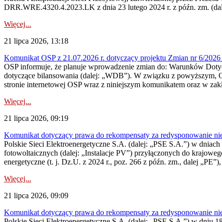
DRR.WRE.4320.4.2023.LK z dnia 23 lutego 2024 r. z późn. zm. (dale
Więcej...
21 lipca 2026, 13:18
Komunikat OSP z 21.07.2026 r. dotyczący projektu Zmian nr 6/20
OSP informuje, że planuje wprowadzenie zmian do: Warunków Dotycz
dotyczące bilansowania (dalej: „WDB”). W związku z powyższym, 
stronie internetowej OSP wraz z niniejszym komunikatem oraz w zak
Więcej...
21 lipca 2026, 09:19
Komunikat dotyczący prawa do rekompensaty za redysponowanie nieryn
Polskie Sieci Elektroenergetyczne S.A. (dalej: „PSE S.A.”) w dniach 1
fotowoltaicznych (dalej: „Instalacje PV”) przyłączonych do krajoweg
energetyczne (t. j. Dz.U. z 2024 r., poz. 266 z późn. zm., dalej „PE”),
Więcej...
21 lipca 2026, 09:09
Komunikat dotyczący prawa do rekompensaty za redysponowanie nier
Polskie Sieci Elektroenergetyczne S.A. (dalej: „PSE S.A.”) w dniu 18 