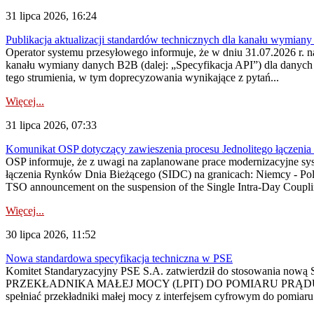
31 lipca 2026, 16:24
Publikacja aktualizacji standardów technicznych dla kanału wymian
Operator systemu przesyłowego informuje, że w dniu 31.07.2026 r. na
kanału wymiany danych B2B (dalej: „Specyfikacja API”) dla dany
tego strumienia, w tym doprecyzowania wynikające z pytań...
Więcej...
31 lipca 2026, 07:33
Komunikat OSP dotyczący zawieszenia procesu Jednolitego łączeni
OSP informuje, że z uwagi na zaplanowane prace modernizacyjne sy
łączenia Rynków Dnia Bieżącego (SIDC) na granicach: Niemcy - Po
TSO announcement on the suspension of the Single Intra-Day Couplin
Więcej...
30 lipca 2026, 11:52
Nowa standardowa specyfikacja techniczna w PSE
Komitet Standaryzacyjny PSE S.A. zatwierdził do stosowania n
PRZEKŁADNIKA MAŁEJ MOCY (LPIT) DO POMIARU PRĄDU
spełniać przekładniki małej mocy z interfejsem cyfrowym do pomiar