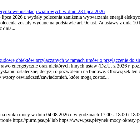
ynkowe instalacji wiatrowych w dniu 28 lipca 2026
lipca 2026 r. wydały polecenia zaniżenia wytwarzania energii elektrycz
cenia zostały wydane na podstawie art. 9c ust. 7a ustawy z dnia 10 k
 dnia...
 budowę obiektów przyłączanych w ramach umów o przyłączenie do sie
Prawo energetyczne oraz niektórych innych ustaw (Dz.U. z 2026 r. po
uzyskaniu ostatecznej decyzji o pozwoleniu na budowę. Obowiązek ten 
y wzory oświadczeń/zawiadomień, które mogą zostać...
ia na rynku mocy w dniu 04.08.2026 r. w godzinach 17:00 - 18:00 i 1
e https://purm.pse.pl/ lub https://www.pse.pl/rynek-mocy-okresy-prz