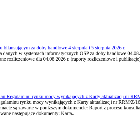
 bilansującym za doby handlowe 4 sierpnia i 5 sierpnia 2026 r.
a danych w systemach informatycznych OSP za doby handlowe 04.08.202
 rozliczeniowe dla 04.08.2026 r. (raporty rozliczeniowe i publikacje)
mian Regulaminu rynku mocy wynikających z Karty aktualizacji nr RR
minu rynku mocy wynikających z Karty aktualizacji nr RRM/Z/
je są zawarte w poniższym dokumencie: Raport z procesu konsultacj
wane następujące dokumenty: Karta...