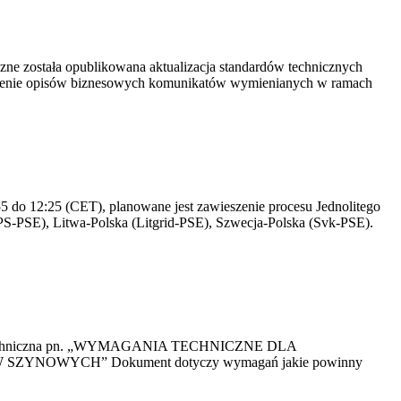
yczne została opublikowana aktualizacja standardów technicznych
owienie opisów biznesowych komunikatów wymienianych w ramach
 do 12:25 (CET), planowane jest zawieszenie procesu Jednolitego
S-PSE), Litwa-Polska (Litgrid-PSE), Szwecja-Polska (Svk-PSE).
kacja Techniczna pn. „WYMAGANIA TECHNICZNE DLA
OWYCH” Dokument dotyczy wymagań jakie powinny