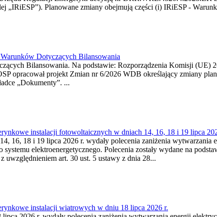
j „IRiESP”). Planowane zmiany obejmują części (i) IRiESP - Warunki 
26 Warunków Dotyczących Bilansowania
ących Bilansowania. Na podstawie: Rozporządzenia Komisji (UE) 2017
OSP opracował projekt Zmian nr 6/2026 WDB określający zmiany pla
ładce „Dokumenty”. ...
kowe instalacji fotowoltaicznych w dniach 14, 16, 18 i 19 lipca 202
4, 16, 18 i 19 lipca 2026 r. wydały polecenia zaniżenia wytwarzania ene
o systemu elektroenergetycznego. Polecenia zostały wydane na podstawi
 z uwzględnieniem art. 30 ust. 5 ustawy z dnia 28...
ynkowe instalacji wiatrowych w dniu 18 lipca 2026 r.
lipca 2026 r. wydały polecenia zaniżenia wytwarzania energii elektrycz