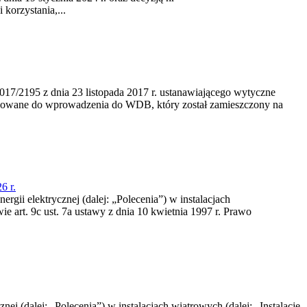
korzystania,...
/2195 z dnia 23‍ listopada 2017 r. ustanawiającego wytyczne
nowane do wprowadzenia do WDB, który został zamieszczony na
6 r.
rgii elektrycznej (dalej: „Polecenia”) w instalacjach
e art. 9c ust. 7a ustawy z dnia 10 kwietnia 1997 r. Prawo
nej (dalej: „Polecenia”) w instalacjach wiatrowych (dalej: „Instalacje