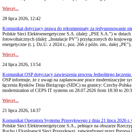
Więcej...
28 lipca 2026, 12:42
Komunikat dotyczący prawa do rekompensaty za redysponowanie nieryn
Polskie Sieci Elektroenergetyczne S.A. (dalej: „PSE S.A.”) w dniach 2
fotowoltaicznych (dalej: „Instalacje PV”) przyłączonych do krajoweg
energetyczne (t. j. Dz.U. z 2024 r., poz. 266 z późn. zm., dalej „PE”),
Więcej...
24 lipca 2026, 13:54
Komunikat OSP dotyczący zawieszenia procesu Jednolitego łączeni
OSP informuje, że z uwagi na zaplanowane prace modernizacyjne sy
łączenia Rynków Dnia Bieżącego (SIDC) na granicy: Czechy-Polska 
modernization of CEPS IT systems on 28.07.2026 from 18:30 to 20:30, 
Więcej...
21 lipca 2026, 14:37
Komunikat Operatora Systemu Przesyłowego z dnia 21 lipca 2026 r. 
Polskie Sieci Elektroenergetyczne S.A., pełniące na obszarze Rzecz
Ruchu i Eksploatacji Sieci Przesyłowej, zatwierdzonej przez Prezes