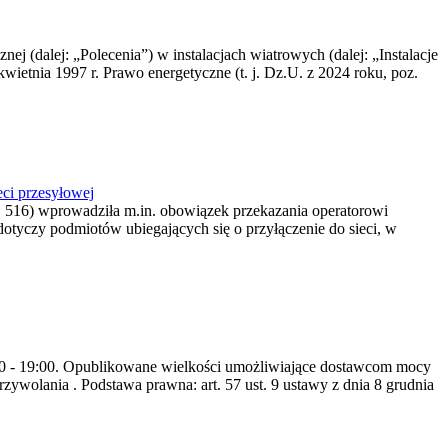
nej (dalej: „Polecenia”) w instalacjach wiatrowych (dalej: „Instalacje
wietnia 1997 r. Prawo energetyczne (t. j. Dz.U. z 2024 roku, poz.
ci przesyłowej
z. 516) wprowadziła m.in. obowiązek przekazania operatorowi
dotyczy podmiotów ubiegających się o przyłączenie do sieci, w
8:00 - 19:00. Opublikowane wielkości umożliwiające dostawcom mocy
ywolania . Podstawa prawna: art. 57 ust. 9 ustawy z dnia 8 grudnia