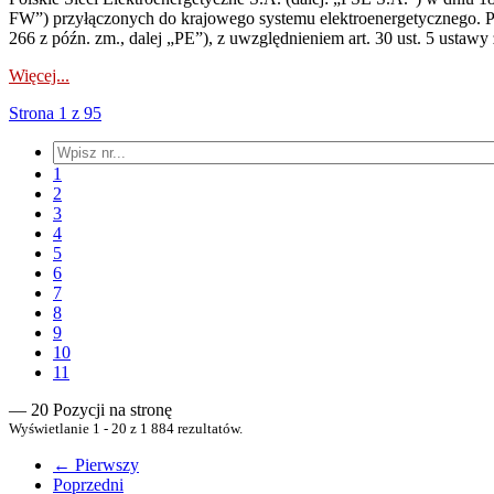
FW”) przyłączonych do krajowego systemu elektroenergetycznego. Pole
266 z późn. zm., dalej „PE”), z uwzględnieniem art. 30 ust. 5 ustawy z
Więcej...
Strona 1 z 95
1
2
3
4
5
6
7
8
9
10
11
— 20 Pozycji na stronę
Wyświetlanie 1 - 20 z 1 884 rezultatów.
← Pierwszy
Poprzedni