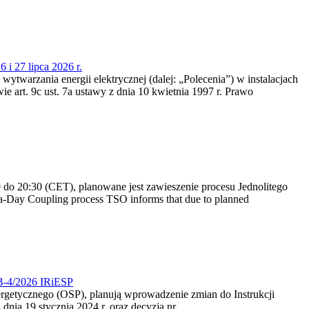
 i 27 lipca 2026 r.
 wytwarzania energii elektrycznej (dalej: „Polecenia”) w instalacjach
e art. 9c ust. 7a ustawy z dnia 10 kwietnia 1997 r. Prawo
do 20:30 (CET), planowane jest zawieszenie procesu Jednolitego
-Day Coupling process TSO informs that due to planned
CB-4/2026 IRiESP
nergetycznego (OSP), planują wprowadzenie zmian do Instrukcji
nia 19 stycznia 2024 r. oraz decyzją nr