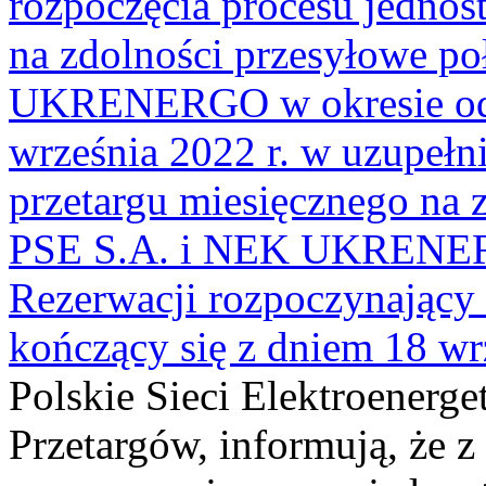
rozpoczęcia procesu jedno
na zdolności przesyłowe p
UKRENERGO w okresie od 7
września 2022 r. w uzupełn
przetargu miesięcznego na 
PSE S.A. i NEK UKRENERG
Rezerwacji rozpoczynający s
kończący się z dniem 18 wrz
Polskie Sieci Elektroenerge
Przetargów, informują, że z