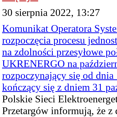
30 sierpnia 2022, 13:27
Komunikat Operatora Syst
rozpoczęcia procesu jednos
na zdolności przesyłowe p
UKRENERGO na październik
rozpoczynający się od dnia 
kończący się z dniem 31 paź
Polskie Sieci Elektroenerge
Przetargów informują, że z 