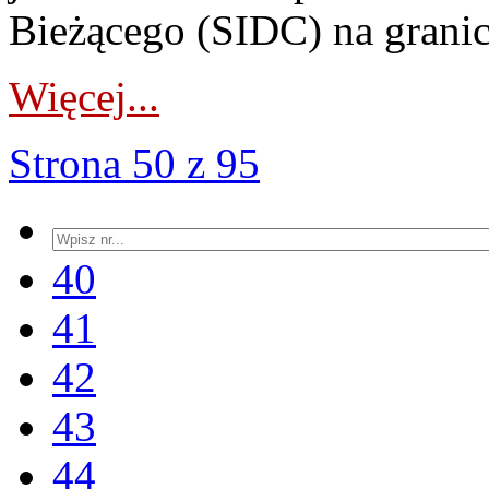
Bieżącego (SIDC) na grani
Więcej...
Strona 50 z 95
40
41
42
43
44