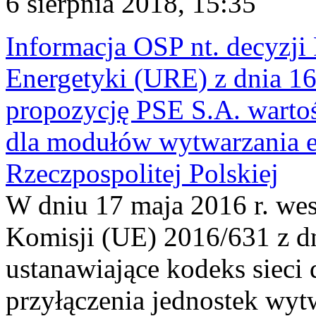
6 sierpnia 2018, 15:35
Informacja OSP nt. decyzji
Energetyki (URE) z dnia 16 
propozycję PSE S.A. wart
dla modułów wytwarzania en
Rzeczpospolitej Polskiej
W dniu 17 maja 2016 r. we
Komisji (UE) 2016/631 z dn
ustanawiające kodeks siec
przyłączenia jednostek wytw