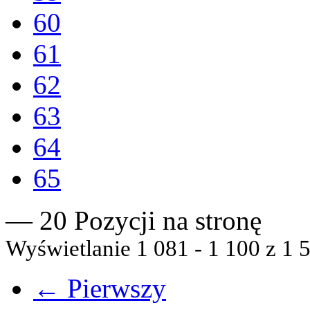
60
61
62
63
64
65
— 20 Pozycji na stronę
Wyświetlanie 1 081 - 1 100 z 1 5
← Pierwszy