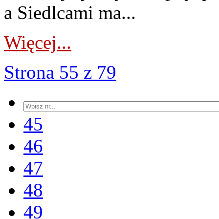
a Siedlcami ma...
Więcej...
Strona 55 z 79
45
46
47
48
49