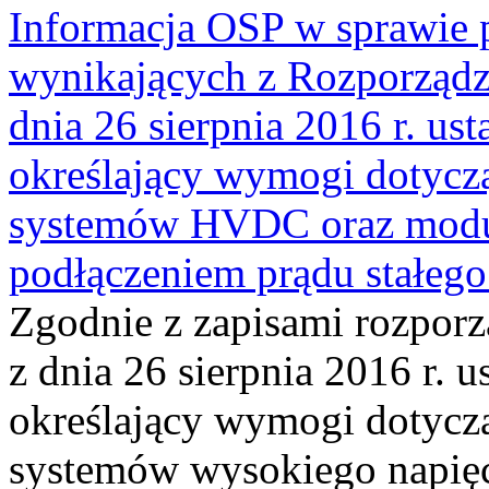
Informacja OSP w sprawie 
wynikających z Rozporządz
dnia 26 sierpnia 2016 r. us
określający wymogi dotyczą
systemów HVDC oraz moduł
podłączeniem prądu stałe
Zgodnie z zapisami rozpor
z dnia 26 sierpnia 2016 r. 
określający wymogi dotyczą
systemów wysokiego napięc