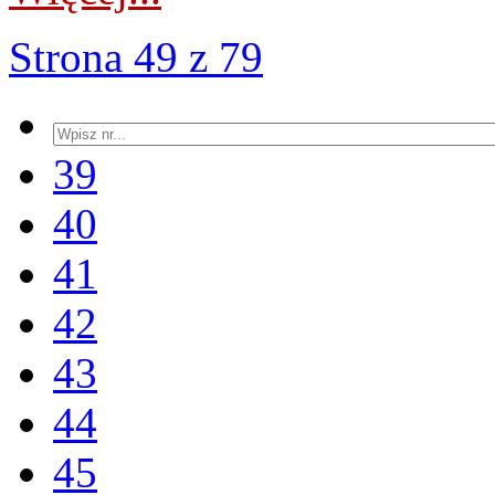
Strona 49 z 79
39
40
41
42
43
44
45