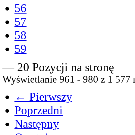
56
57
58
59
— 20 Pozycji na stronę
Wyświetlanie 961 - 980 z 1 577 
← Pierwszy
Poprzedni
Następny