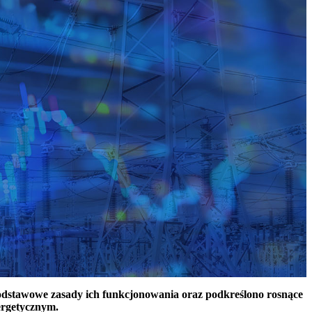
podstawowe zasady ich funkcjonowania oraz podkreślono rosnące
ergetycznym.