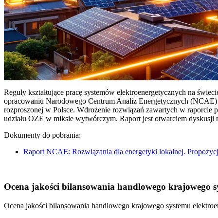
Reguły kształtujące pracę systemów elektroenergetycznych na świec
opracowaniu Narodowego Centrum Analiz Energetycznych (NCAE) pt. 
rozproszonej w Polsce. Wdrożenie rozwiązań zawartych w raporcie 
udziału OZE w miksie wytwórczym. Raport jest otwarciem dyskusji
Dokumenty do pobrania:
Raport NCAE: Rozwiązania dla energetyki lokalnej. Propozycj
Ocena jakości bilansowania handlowego krajowego sys
Ocena jakości bilansowania handlowego krajowego systemu elektroen