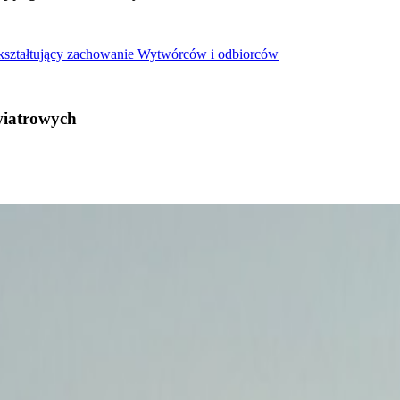
 kształtujący zachowanie Wytwórców i odbiorców
wiatrowych