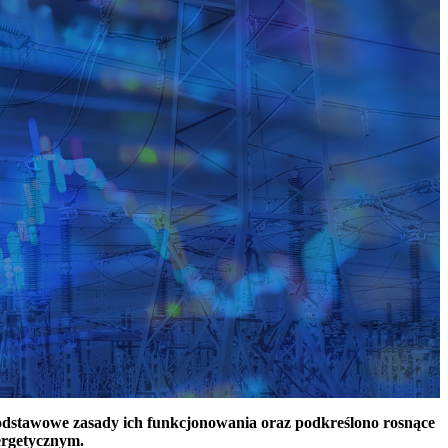
podstawowe zasady ich funkcjonowania oraz podkreślono rosnące
ergetycznym.