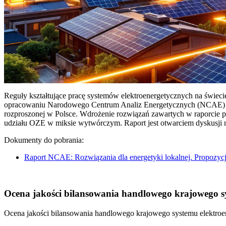
Reguły kształtujące pracę systemów elektroenergetycznych na świec
opracowaniu Narodowego Centrum Analiz Energetycznych (NCAE) pt. 
rozproszonej w Polsce. Wdrożenie rozwiązań zawartych w raporcie 
udziału OZE w miksie wytwórczym. Raport jest otwarciem dyskusji
Dokumenty do pobrania:
Raport NCAE: Rozwiązania dla energetyki lokalnej. Propozycj
Ocena jakości bilansowania handlowego krajowego sys
Ocena jakości bilansowania handlowego krajowego systemu elektroen