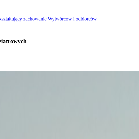
 kształtujący zachowanie Wytwórców i odbiorców
wiatrowych