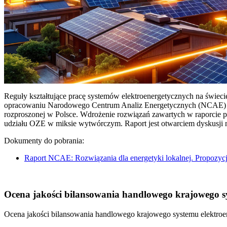
Reguły kształtujące pracę systemów elektroenergetycznych na świec
opracowaniu Narodowego Centrum Analiz Energetycznych (NCAE) pt. 
rozproszonej w Polsce. Wdrożenie rozwiązań zawartych w raporcie 
udziału OZE w miksie wytwórczym. Raport jest otwarciem dyskusji
Dokumenty do pobrania:
Raport NCAE: Rozwiązania dla energetyki lokalnej. Propozycj
Ocena jakości bilansowania handlowego krajowego sys
Ocena jakości bilansowania handlowego krajowego systemu elektroen