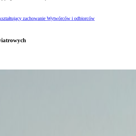
 kształtujący zachowanie Wytwórców i odbiorców
wiatrowych