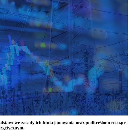
podstawowe zasady ich funkcjonowania oraz podkreślono rosnące
ergetycznym.