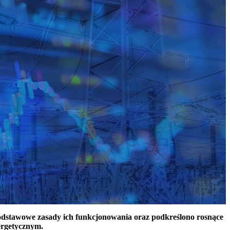
podstawowe zasady ich funkcjonowania oraz podkreślono rosnące
ergetycznym.