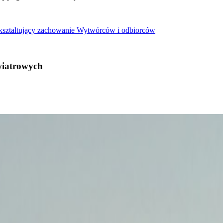
 kształtujący zachowanie Wytwórców i odbiorców
wiatrowych