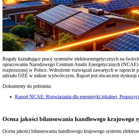
Reguły kształtujące pracę systemów elektroenergetycznych na świec
opracowaniu Narodowego Centrum Analiz Energetycznych (NCAE) pt. 
rozproszonej w Polsce. Wdrożenie rozwiązań zawartych w raporcie 
udziału OZE w miksie wytwórczym. Raport jest otwarciem dyskusji
Dokumenty do pobrania:
Raport NCAE: Rozwiązania dla energetyki lokalnej. Propozycj
Ocena jakości bilansowania handlowego krajowego sys
Ocena jakości bilansowania handlowego krajowego systemu elektroen