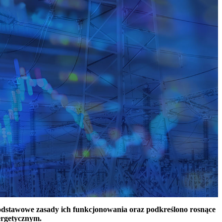
podstawowe zasady ich funkcjonowania oraz podkreślono rosnące
ergetycznym.