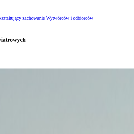
 kształtujący zachowanie Wytwórców i odbiorców
wiatrowych