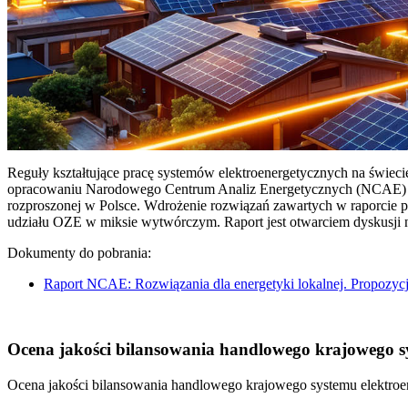
Reguły kształtujące pracę systemów elektroenergetycznych na świec
opracowaniu Narodowego Centrum Analiz Energetycznych (NCAE) pt. 
rozproszonej w Polsce. Wdrożenie rozwiązań zawartych w raporcie 
udziału OZE w miksie wytwórczym. Raport jest otwarciem dyskusji
Dokumenty do pobrania:
Raport NCAE: Rozwiązania dla energetyki lokalnej. Propozycj
Ocena jakości bilansowania handlowego krajowego sys
Ocena jakości bilansowania handlowego krajowego systemu elektroen