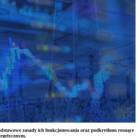
podstawowe zasady ich funkcjonowania oraz podkreślono rosnące
ergetycznym.