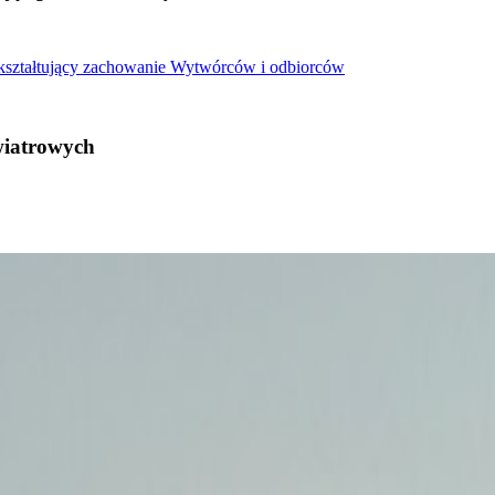
 kształtujący zachowanie Wytwórców i odbiorców
wiatrowych