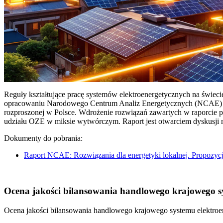
Reguły kształtujące pracę systemów elektroenergetycznych na świec
opracowaniu Narodowego Centrum Analiz Energetycznych (NCAE) pt. 
rozproszonej w Polsce. Wdrożenie rozwiązań zawartych w raporcie 
udziału OZE w miksie wytwórczym. Raport jest otwarciem dyskusji
Dokumenty do pobrania:
Raport NCAE: Rozwiązania dla energetyki lokalnej. Propozycj
Ocena jakości bilansowania handlowego krajowego sys
Ocena jakości bilansowania handlowego krajowego systemu elektroen