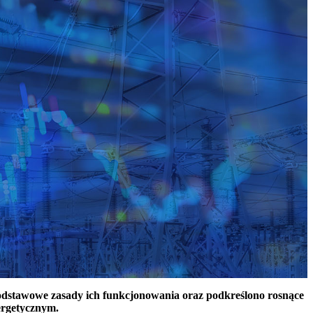
podstawowe zasady ich funkcjonowania oraz podkreślono rosnące
ergetycznym.