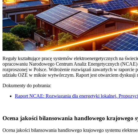
Reguły kształtujące pracę systemów elektroenergetycznych na świec
opracowaniu Narodowego Centrum Analiz Energetycznych (NCAE) pt. 
rozproszonej w Polsce. Wdrożenie rozwiązań zawartych w raporcie 
udziału OZE w miksie wytwórczym. Raport jest otwarciem dyskusji
Dokumenty do pobrania:
Raport NCAE: Rozwiązania dla energetyki lokalnej. Propozycj
Ocena jakości bilansowania handlowego krajowego sys
Ocena jakości bilansowania handlowego krajowego systemu elektroen