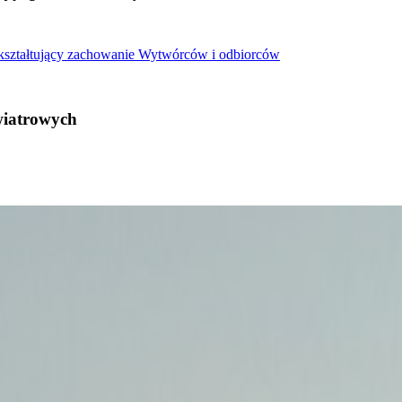
 kształtujący zachowanie Wytwórców i odbiorców
wiatrowych