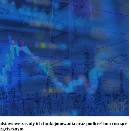
podstawowe zasady ich funkcjonowania oraz podkreślono rosnące
ergetycznym.