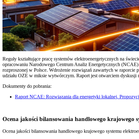
Reguły kształtujące pracę systemów elektroenergetycznych na świec
opracowaniu Narodowego Centrum Analiz Energetycznych (NCAE) pt. 
rozproszonej w Polsce. Wdrożenie rozwiązań zawartych w raporcie 
udziału OZE w miksie wytwórczym. Raport jest otwarciem dyskusji
Dokumenty do pobrania:
Raport NCAE: Rozwiązania dla energetyki lokalnej. Propozycj
Ocena jakości bilansowania handlowego krajowego sys
Ocena jakości bilansowania handlowego krajowego systemu elektroen