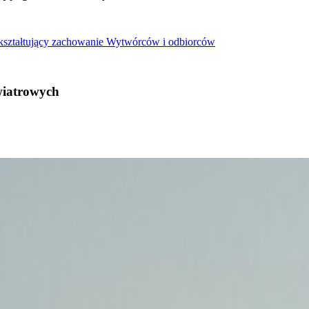
 kształtujący zachowanie Wytwórców i odbiorców
wiatrowych