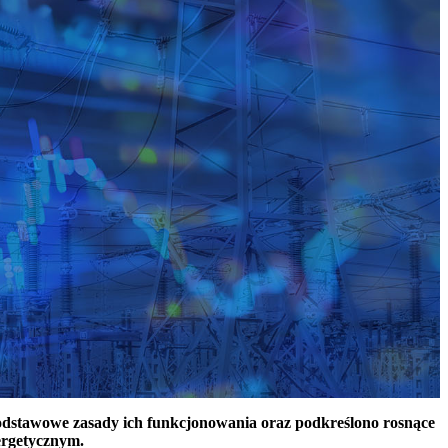
podstawowe zasady ich funkcjonowania oraz podkreślono rosnące
ergetycznym.