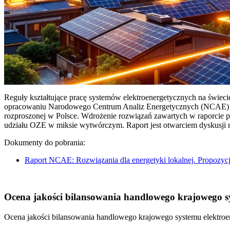
Reguły kształtujące pracę systemów elektroenergetycznych na świec
opracowaniu Narodowego Centrum Analiz Energetycznych (NCAE) pt. 
rozproszonej w Polsce. Wdrożenie rozwiązań zawartych w raporcie 
udziału OZE w miksie wytwórczym. Raport jest otwarciem dyskusji
Dokumenty do pobrania:
Raport NCAE: Rozwiązania dla energetyki lokalnej. Propozycj
Ocena jakości bilansowania handlowego krajowego sys
Ocena jakości bilansowania handlowego krajowego systemu elektroen