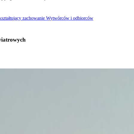
 kształtujący zachowanie Wytwórców i odbiorców
wiatrowych