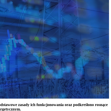
podstawowe zasady ich funkcjonowania oraz podkreślono rosnące
ergetycznym.