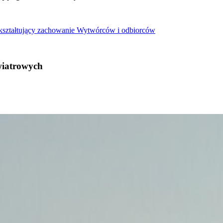
 kształtujący zachowanie Wytwórców i odbiorców
wiatrowych