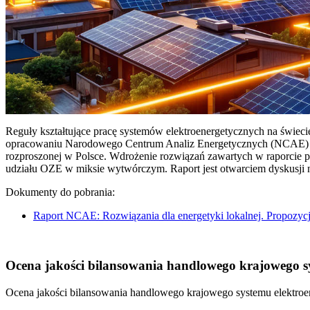
Reguły kształtujące pracę systemów elektroenergetycznych na świec
opracowaniu Narodowego Centrum Analiz Energetycznych (NCAE) pt. 
rozproszonej w Polsce. Wdrożenie rozwiązań zawartych w raporcie 
udziału OZE w miksie wytwórczym. Raport jest otwarciem dyskusji
Dokumenty do pobrania:
Raport NCAE: Rozwiązania dla energetyki lokalnej. Propozycj
Ocena jakości bilansowania handlowego krajowego sys
Ocena jakości bilansowania handlowego krajowego systemu elektroen