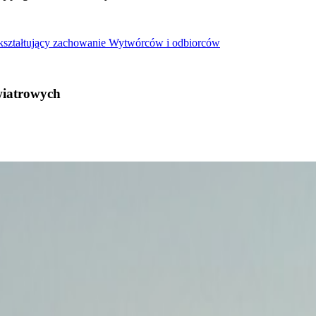
 kształtujący zachowanie Wytwórców i odbiorców
wiatrowych