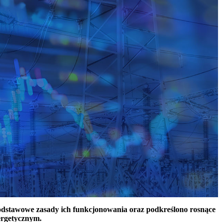
podstawowe zasady ich funkcjonowania oraz podkreślono rosnące
ergetycznym.