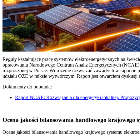
Reguły kształtujące pracę systemów elektroenergetycznych na świec
opracowaniu Narodowego Centrum Analiz Energetycznych (NCAE) pt. 
rozproszonej w Polsce. Wdrożenie rozwiązań zawartych w raporcie 
udziału OZE w miksie wytwórczym. Raport jest otwarciem dyskusji
Dokumenty do pobrania:
Raport NCAE: Rozwiązania dla energetyki lokalnej. Propozycj
Ocena jakości bilansowania handlowego krajowego sys
Ocena jakości bilansowania handlowego krajowego systemu elektroen