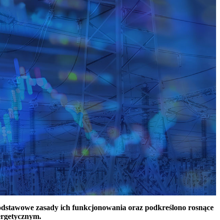
podstawowe zasady ich funkcjonowania oraz podkreślono rosnące
ergetycznym.