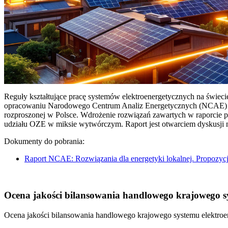
Reguły kształtujące pracę systemów elektroenergetycznych na świec
opracowaniu Narodowego Centrum Analiz Energetycznych (NCAE) pt. 
rozproszonej w Polsce. Wdrożenie rozwiązań zawartych w raporcie 
udziału OZE w miksie wytwórczym. Raport jest otwarciem dyskusji
Dokumenty do pobrania:
Raport NCAE: Rozwiązania dla energetyki lokalnej. Propozycj
Ocena jakości bilansowania handlowego krajowego sys
Ocena jakości bilansowania handlowego krajowego systemu elektroen