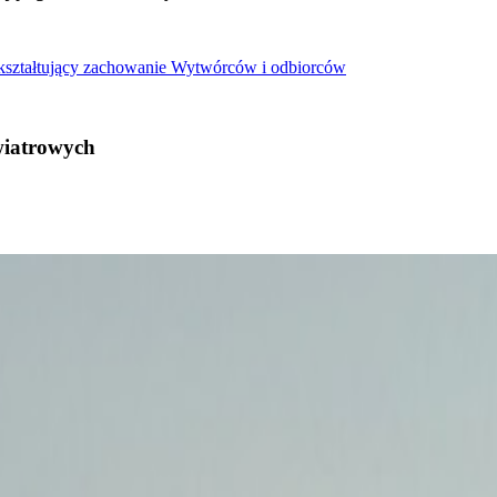
 kształtujący zachowanie Wytwórców i odbiorców
wiatrowych