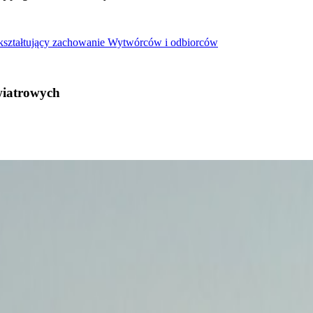
 kształtujący zachowanie Wytwórców i odbiorców
wiatrowych