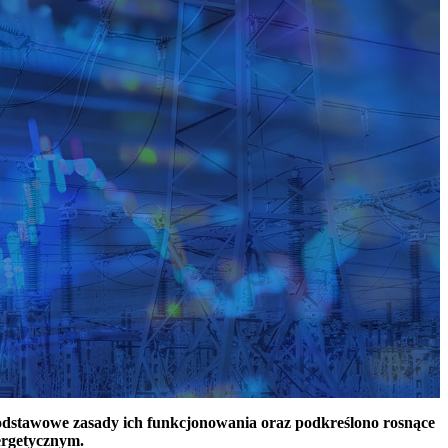
podstawowe zasady ich funkcjonowania oraz podkreślono rosnące
ergetycznym.