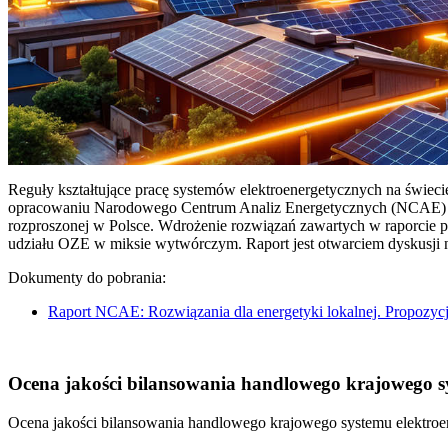
Reguły kształtujące pracę systemów elektroenergetycznych na świec
opracowaniu Narodowego Centrum Analiz Energetycznych (NCAE) pt. 
rozproszonej w Polsce. Wdrożenie rozwiązań zawartych w raporcie 
udziału OZE w miksie wytwórczym. Raport jest otwarciem dyskusji
Dokumenty do pobrania:
Raport NCAE: Rozwiązania dla energetyki lokalnej. Propozycj
Ocena jakości bilansowania handlowego krajowego sys
Ocena jakości bilansowania handlowego krajowego systemu elektroen