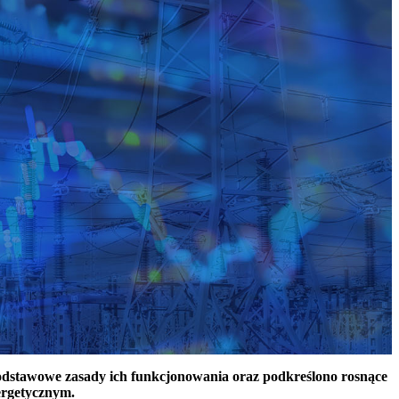
podstawowe zasady ich funkcjonowania oraz podkreślono rosnące
ergetycznym.