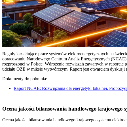
Reguły kształtujące pracę systemów elektroenergetycznych na świec
opracowaniu Narodowego Centrum Analiz Energetycznych (NCAE) pt. 
rozproszonej w Polsce. Wdrożenie rozwiązań zawartych w raporcie 
udziału OZE w miksie wytwórczym. Raport jest otwarciem dyskusji
Dokumenty do pobrania:
Raport NCAE: Rozwiązania dla energetyki lokalnej. Propozycj
Ocena jakości bilansowania handlowego krajowego sys
Ocena jakości bilansowania handlowego krajowego systemu elektroen