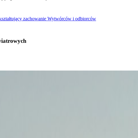
 kształtujący zachowanie Wytwórców i odbiorców
wiatrowych