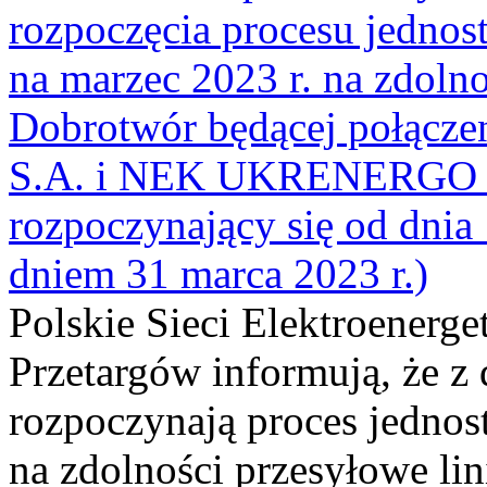
rozpoczęcia procesu jednos
na marzec 2023 r. na zdolno
Dobrotwór będącej połąc
S.A. i NEK UKRENERGO (
rozpoczynający się od dnia 
dniem 31 marca 2023 r.)
Polskie Sieci Elektroenerge
Przetargów informują, że z 
rozpoczynają proces jednos
na zdolności przesyłowe li