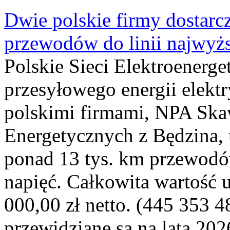
Dwie polskie firmy dostarc
przewodów do linii najwyż
Polskie Sieci Elektroenerge
przesyłowego energii elekt
polskimi firmami, NPA Sk
Energetycznych z Będzina
ponad 13 tys. km przewodó
napięć. Całkowita wartość
000,00 zł netto. (445 353 4
przewidziane są na lata 202