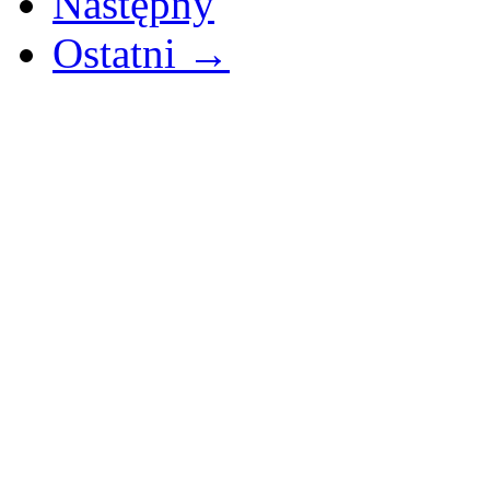
Następny
Ostatni →