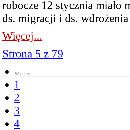
robocze 12 stycznia miało 
ds. migracji i ds. wdrożen
Więcej...
Strona 5 z 79
1
2
3
4