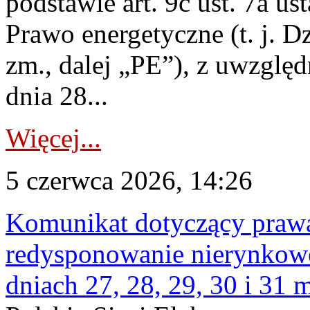
podstawie art. 9c ust. 7a us
Prawo energetyczne (t. j. Dz
zm., dalej „PE”), z uwzględ
dnia 28...
Więcej...
5 czerwca 2026, 14:26
Komunikat dotyczący praw
redysponowanie nierynkowe 
dniach 27, 28, 29, 30 i 31 