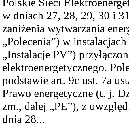
Polskie Sieci Elektroenerge
w dniach 27, 28, 29, 30 i 3
zaniżenia wytwarzania energi
„Polecenia”) w instalacjach
„Instalacje PV”) przyłączo
elektroenergetycznego. Pol
podstawie art. 9c ust. 7a us
Prawo energetyczne (t. j. Dz
zm., dalej „PE”), z uwzględ
dnia 28...