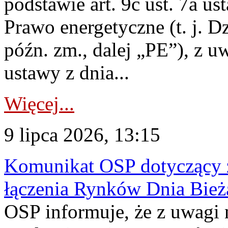
podstawie art. 9c ust. 7a us
Prawo energetyczne (t. j. D
późn. zm., dalej „PE”), z u
ustawy z dnia...
Więcej...
9 lipca 2026, 13:15
Komunikat OSP dotyczący z
łączenia Rynków Dnia Bież
OSP informuje, że z uwagi 