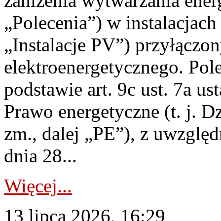
zaniżenia wytwarzania energi
„Polecenia”) w instalacjach
„Instalacje PV”) przyłączo
elektroenergetycznego. Pol
podstawie art. 9c ust. 7a us
Prawo energetyczne (t. j. Dz
zm., dalej „PE”), z uwzględ
dnia 28...
Więcej...
13 lipca 2026, 16:29