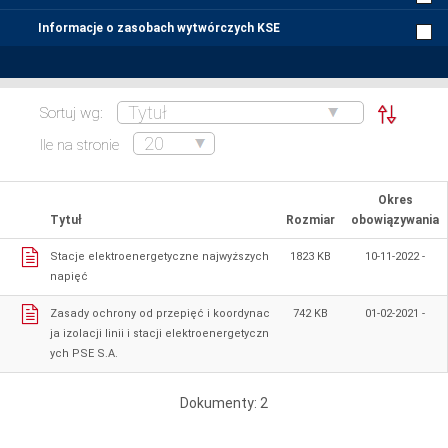
Informacje o zasobach wytwórczych KSE
Sortuj wg:
Ile na stronie
Okres
Tytuł
Rozmiar
obowiązywania
Stacje elektroenergetyczne najwyższych
1823 KB
10‑11‑2022 -
napięć
Zasady ochrony od przepięć i koordynac
742 KB
01‑02‑2021 -
ja izolacji linii i stacji elektroenergetyczn
ych PSE S.A.
Dokumenty: 2