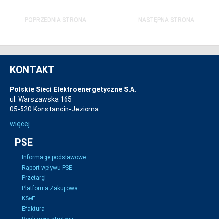
POPRZEDNIA STRONA
NASTĘPNA STRONA
KONTAKT
Polskie Sieci Elektroenergetyczne S.A.
ul. Warszawska 165
05-520 Konstancin-Jeziorna
więcej
PSE
Informacje podstawowe
Raport wpływu PSE
Przetargi
Platforma Zakupowa
KSeF
Efaktura