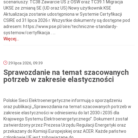
scenariuszy: TC38 Zawarcie US z OŚW oraz TC39.1 Migracja
UKSE ze zmianą SE (UD oraz US) Nowy użytkownik KSE
Aktualizacja zostanie udostępniona w Systemie Certyfikacji
CSIRE od 31 lipca 2026 r. Wszystkie dokumenty są dostępne pod
adresem: https://www.pse.pl/oire/techniczne-standardy-
systemow/certyfikacja . ...
Więcej...
29 lipca 2026, 09:39
Sprawozdanie na temat szacowanych
potrzeb w zakresie elastyczności
Polskie Sieci Elektroenergetyczne informują o sporządzeniu
oraz publikacji „Sprawozdania na temat szacowanych potrzeb w
zakresie elastyczności w odniesieniu do lat 2030 i 2035 dla
Krajowego Systemu Elektroenergetycznego”. Dokument został
zatwierdzony przez Prezesa Urzędu Regulacji Energetyki oraz
przekazany do Komisji Europejskiej oraz ACER. Każde państwo
członkowie UE jest zobowiązane do...