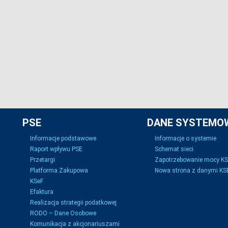
PSE
DANE SYSTEMO
Informacje podstawowe
Informacje o systemie
Raport wpływu PSE
Schemat sieci
Przetargi
Zapotrzebowanie mocy K
Platforma Zakupowa
Nowa strona z danymi KSE
KSeF
Efaktura
Realizacja strategii podatkowej
RODO – Dane Osobowe
Komunikacja z akcjonariuszami