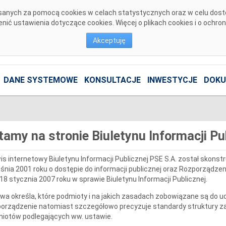
pisanych za pomocą cookies w celach statystycznych oraz w celu dos
ić ustawienia dotyczące cookies. Więcej o plikach cookies i o ochro
Akceptuję
DANE SYSTEMOWE
KONSULTACJE
INWESTYCJE
DOKU
tamy na stronie Biuletynu Informacji Pu
is internetowy Biuletynu Informacji Publicznej PSE S.A. został skons
śnia 2001 roku o dostępie do informacji publicznej oraz Rozporządzen
 18 stycznia 2007 roku w sprawie Biuletynu Informacji Publicznej.
wa określa, które podmioty i na jakich zasadach zobowiązane są do ud
orządzenie natomiast szczegółowo precyzuje standardy struktury za
iotów podlegających ww. ustawie.