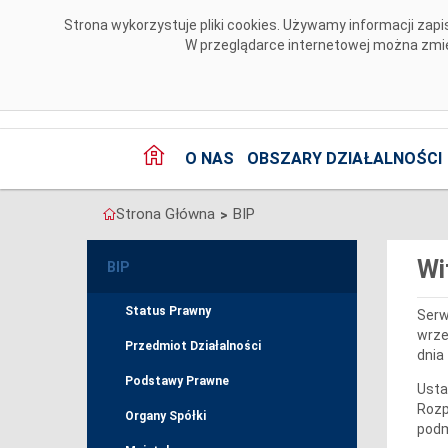
Przejdź do komentarzy
Strona wykorzystuje pliki cookies. Używamy informacji za
W przeglądarce internetowej można zmien
O NAS
OBSZARY DZIAŁALNOŚCI
Strona Główna
BIP
>
Wi
BIP
Status Prawny
Serw
wrze
Przedmiot Działalności
dnia
Podstawy Prawne
Usta
Rozp
Organy Spółki
podm