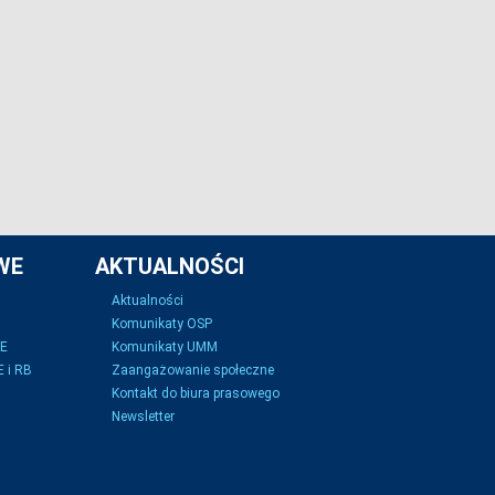
WE
AKTUALNOŚCI
Aktualności
Komunikaty OSP
SE
Komunikaty UMM
 i RB
Zaangażowanie społeczne
Kontakt do biura prasowego
Newsletter