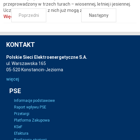
przeprowadzony w trzech turach – wiosennej, letniej i jesiennej.
Uczestnicy pierwszej z nich już mogą zgłaszać swoje...
Poprzedni
Następny
Więcej...
KONTAKT
Polskie Sieci Elektroenergetyczne S.A.
ul. Warszawska 165
05-520 Konstancin-Jeziorna
więcej
PSE
Informacje podstawowe
Raport wpływu PSE
Przetargi
Platforma Zakupowa
KSeF
Efaktura