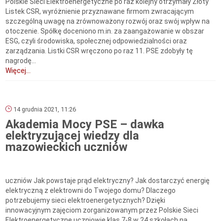
Polskie Sieci Elektroenergetyczne po raz kolejny otrzymały Złoty
Listek CSR, wyróżnienie przyznawane firmom zwracającym
szczególną uwagę na zrównoważony rozwój oraz swój wpływ na
otoczenie. Spółkę doceniono m.in. za zaangażowanie w obszar
ESG, czyli środowiska, społecznej odpowiedzialności oraz
zarządzania. Listki CSR wręczono po raz 11. PSE zdobyły tę
nagrodę...
Więcej...
14 grudnia 2021, 11:26
Akademia Mocy PSE – dawka
elektryzującej wiedzy dla
mazowieckich uczniów
uczniów Jak powstaje prąd elektryczny? Jak dostarczyć energię
elektryczną z elektrowni do Twojego domu? Dlaczego
potrzebujemy sieci elektroenergetycznych? Dzięki
innowacyjnym zajęciom zorganizowanym przez Polskie Sieci
Elektroenergetyczne uczniowie klas 7-8 w 24 szkołach na