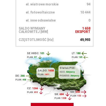
el. wiatrowe morskie
94
el. fotowoltaiczne
10 444
el. inne odnawialne
0
SALDO WYMIANY
1 658
CAŁKOWITEJ [MW]
EKSPORT
CZĘSTOTLIWOŚĆ [Hz]
49,993
SE HVDC:
101
LT:
180
PLAN:
97
PLAN:
185
Status PSE:
SALDO:
1658
IGCC:
Aktywny
PLAN:
1411
DE:
266
PICASSO:
Aktywny
PLAN:
408
CZ:
1266
UA:
255
PLAN:
610
SK:
684
PLAN:
153
PLAN:
1338