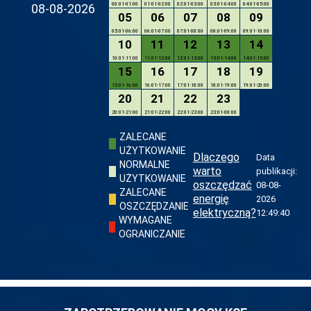
08-08-2026
00:01-01:00
01:01-02:00
02:01-03:00
03:01-04:00
04:01-05:00
05
06
07
08
09
05:01-06:00
06:01-07:00
07:01-08:00
08:01-09:00
09:01-10:00
10
11
12
13
14
10:01-11:00
11:01-12:00
12:01-13:00
13:01-14:00
14:01-15:00
15
16
17
18
19
15:01-16:00
16:01-17:00
17:01-18:00
18:01-19:00
19:01-20:00
20
21
22
23
20:01-21:00
21:01-22:00
22:01-23:00
23:01-00:00
ZALECANE
UŻYTKOWANIE
Dlaczego
Data
NORMALNE
warto
publikacji:
UŻYTKOWANIE
oszczędzać
08-08-
ZALECANE
energię
2026
OSZCZĘDZANIE
elektryczną?
12:49:40
WYMAGANE
OGRANICZANIE