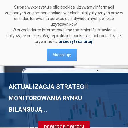
Przejdź do komentarzy
Strona wykorzystuje pliki cookies. Używamy informacji
zapisanych za pomocą cookies w celach statystycznych oraz w
celu dostosowania serwisu do indywidualnych potrzeb
użytkowników.
W przeglądarce internetowej można zmienić ustawienia
dotyczące cookies. Więcej o plikach cookies i o ochronie Twojej
prywatności
przeczytasz tutaj
.
Akceptuję
AKTUALIZACJA STRATEGII
KRAJOWY SYSTEM
MAPRE - PREZENTACJA I NAGRANIE
MONITOROWANIA RYNKU
ELEKTROENERGETYCZNY GOTOWY NA
ZE SPOTKANIA
BILANSUJĄ...
FALĘ UP...
DOWIEDZ SIĘ WIĘCEJ
DOWIEDZ SIĘ WIĘCEJ
DOWIEDZ SIĘ WIĘCEJ