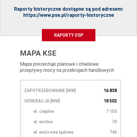
Raporty historyczne dostępne są pod adresem:
https://www.pse.pl/raporty-historyczne
RAPORTY OSP
MAPA KSE
Mapa prezentuje planowe i chwilowe
przepływy mocy na przekrojach handlowych
ZAPOTRZEBOWANIE [MW]
16 838
GENERACJA [MW]
18 502
el. cieplne
7 150
el. wodne
70
el. wiatrowe lądowe
746