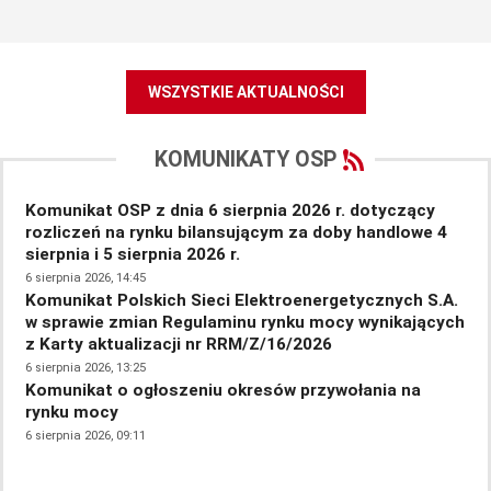
WSZYSTKIE AKTUALNOŚCI
KOMUNIKATY OSP
Komunikat OSP z dnia 6 sierpnia 2026 r. dotyczący
Pr
rozliczeń na rynku bilansującym za doby handlowe 4
sp
sierpnia i 5 sierpnia 2026 r.
5 si
Ko
6 sierpnia 2026, 14:45
Komunikat Polskich Sieci Elektroenergetycznych S.A.
re
w sprawie zmian Regulaminu rynku mocy wynikających
fot
z Karty aktualizacji nr RRM/Z/16/2026
5 si
Ko
6 sierpnia 2026, 13:25
Komunikat o ogłoszeniu okresów przywołania na
re
rynku mocy
dni
6 sierpnia 2026, 09:11
5 si