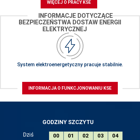
WIĘCEJ O PRACY KSE
INFORMACJE DOTYCZĄCE
BEZPIECZEŃSTWA DOSTAW ENERGII
ELEKTRYCZNEJ
System elektroenergetyczny pracuje stabilnie.
INFORMACJA O FUNKCJONOWANIU KSE
GODZINY SZCZYTU
Dziś
00
01
02
03
04