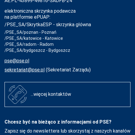
AE:PL-43899-49816-SADFB-24
elektroniczna skrzynka podawcza
na platformie ePUAP:
/PSE_SA/SkrytkaESP - skrzynka główna
/PSE_SA/poznan - Poznań
/PSE_SA/katowice - Katowice
/PSE_SA/radom - Radom
/PSE_SA/bydgoszcz - Bydgoszcz
pse@pse.pl
sekretariat@pse.pl
(Sekretariat Zarządu)
...więcej kontaktów
Chcesz być na bieżąco z informacjami od PSE?
Zapisz się do newslettera lub skorzystaj z naszych kanałów