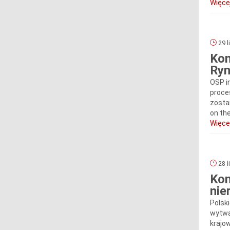
Więcej
29 l
Kom
Ryn
OSP i
proce
zosta
on th
Więcej
28 l
Kom
nie
Polski
wytwar
krajo