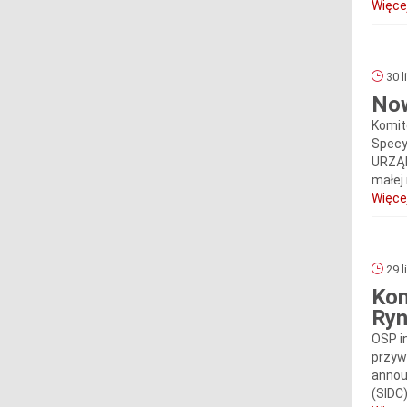
Więcej
30 l
Now
Komit
Specy
URZĄD
małej
Więcej
29 l
Kom
Ryn
OSP i
przyw
annou
(SIDC