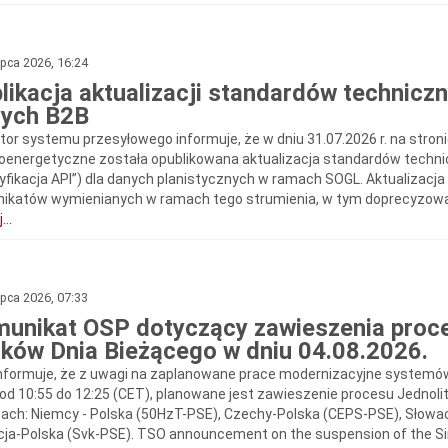
ipca 2026, 16:24
likacja aktualizacji standardów technicz
ych B2B
tor systemu przesyłowego informuje, że w dniu 31.07.2026 r. na stroni
roenergetyczne została opublikowana aktualizacja standardów techni
yfikacja API”) dla danych planistycznych w ramach SOGL. Aktualizac
ikatów wymienianych w ramach tego strumienia, w tym doprecyzowani
...
ipca 2026, 07:33
unikat OSP dotyczący zawieszenia proce
ków Dnia Bieżącego w dniu 04.08.2026.
nformuje, że z uwagi na zaplanowane prace modernizacyjne systemów
 od 10:55 do 12:25 (CET), planowane jest zawieszenie procesu Jednoli
cach: Niemcy - Polska (50HzT-PSE), Czechy-Polska (CEPS-PSE), Słowacj
ja-Polska (Svk-PSE). TSO announcement on the suspension of the Sing