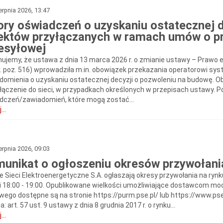
erpnia 2026, 13:47
ry oświadczeń o uzyskaniu ostatecznej d
ektów przyłączanych w ramach umów o pr
esyłowej
mujemy, że ustawa z dnia 13 marca 2026 r. o zmianie ustawy – Prawo e
r. poz. 516) wprowadziła m.in. obowiązek przekazania operatorowi syst
domienia o uzyskaniu ostatecznej decyzji o pozwoleniu na budowę. 
yłączenie do sieci, w przypadkach określonych w przepisach ustawy. 
dczeń/zawiadomień, które mogą zostać...
...
erpnia 2026, 09:03
unikat o ogłoszeniu okresów przywołani
ie Sieci Elektroenergetyczne S.A. ogłaszają okresy przywołania na rynk
 i 18:00 - 19:00. Opublikowane wielkości umożliwiające dostawcom 
ego dostępne są na stronie https://purm.pse.pl/ lub https://www.ps
: art. 57 ust. 9 ustawy z dnia 8 grudnia 2017 r. o rynku...
...