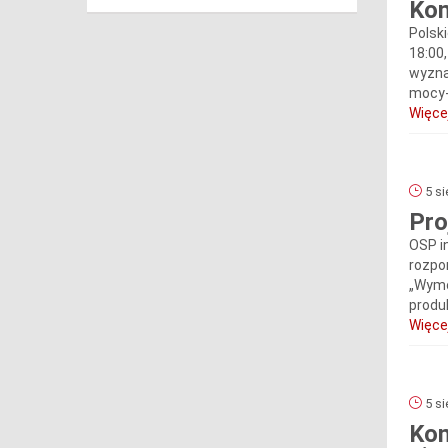
Kom
Polsk
18:00,
wyzna
mocy-
Więcej
5 si
Pro
OSP i
rozpo
„Wymo
produ
Więcej
5 si
Kom