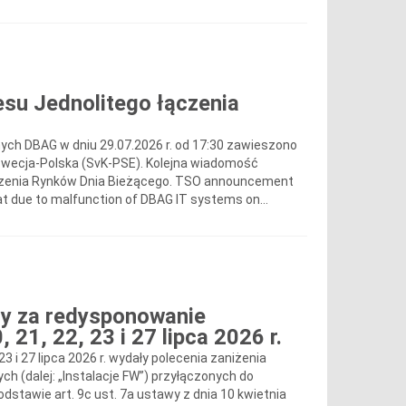
su Jednolitego łączenia
ch DBAG w dniu 29.07.2026 r. od 17:30 zawieszono
Szwecja-Polska (SvK-PSE). Kolejna wiadomość
ączenia Rynków Dnia Bieżącego. TSO announcement
at due to malfunction of DBAG IT systems on...
y za redysponowanie
 21, 22, 23 i 27 lipca 2026 r.
 23 i 27 lipca 2026 r. wydały polecenia zaniżenia
ych (dalej: „Instalacje FW”) przyłączonych do
stawie art. 9c ust. 7a ustawy z dnia 10 kwietnia