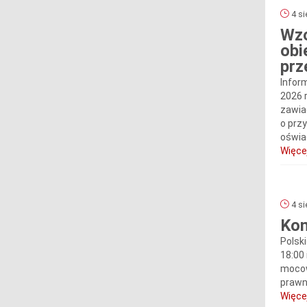
4 si
Wzo
obi
prz
Infor
2026 
zawia
o prz
oświa
Więcej
4 si
Kom
Polsk
18:00
mocow
prawna
Więcej