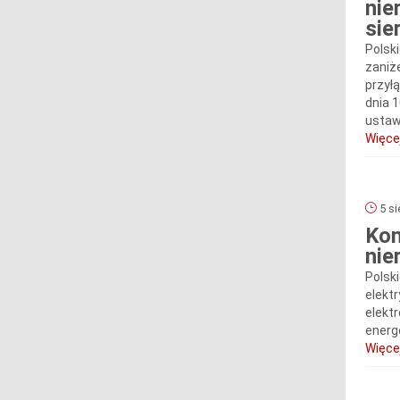
nie
sie
Polski
zaniże
przył
dnia 1
ustawy
Więcej
5 si
Kom
nie
Polski
elektr
elekt
energe
Więcej