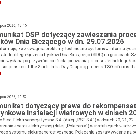
...
ipca 2026, 18:45
unikat OSP dotyczący zawieszenia proce
ków Dnia Bieżącego w dn. 29.07.2026
nformuje, że z uwagi na problemy techniczne systemów informatyczny
s Jednolitego łączenia Rynków Dnia Bieżącego (SIDC) na granicach: 
nie wysłana po przywróceniu funkcjonowania procesu Jednolitego ł
e suspension of the Single Intra-Day Coupling process TSO informs th
...
ipca 2026, 12:52
unikat dotyczący prawa do rekompensat
rynkowe instalacji wiatrowych w dniach 20,
e Sieci Elektroenergetyczne S.A. (dalej: „PSE S.A.”) w dniach 20, 21, 22,
zania energii elektrycznej (dalej: „Polecenia”) w instalacjach wiatrow
wego systemu elektroenergetycznego. Polecenia zostały wydane na pod