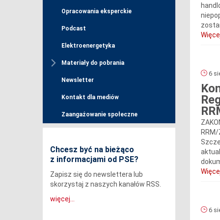
handl
Opracowania eksperckie
niepop
zosta
Podcast
Więcej
Elektroenergetyka
Materiały do pobrania
6 si
Newsletter
Kom
Reg
Kontakt dla mediów
RR
Zaangażowanie społeczne
ZAKOŃ
RRM/Z
Szcze
Chcesz być na bieżąco
aktua
z informacjami od PSE?
dokum
Więcej
Zapisz się do newslettera lub
skorzystaj z naszych kanałów RSS.
więcej...
6 si