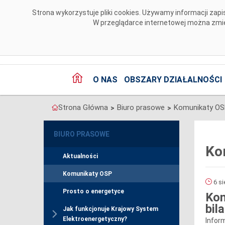
Przejdź do komentarzy
Strona wykorzystuje pliki cookies. Używamy informacji za
W przeglądarce internetowej można zmien
O NAS
OBSZARY DZIAŁALNOŚCI
Strona Główna
Biuro prasowe
Komunikaty O
>
>
BIURO PRASOWE
Ko
Aktualności
Komunikaty OSP
6 si
Prosto o energetyce
Kom
bil
Jak funkcjonuje Krajowy System
Elektroenergetyczny?
Infor