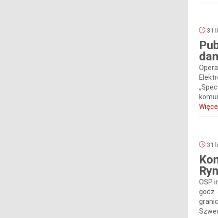
31 l
Pub
dan
Opera
Elekt
„Spec
komun
Więcej
31 l
Kom
Ryn
OSP i
godz.
grani
Szwec