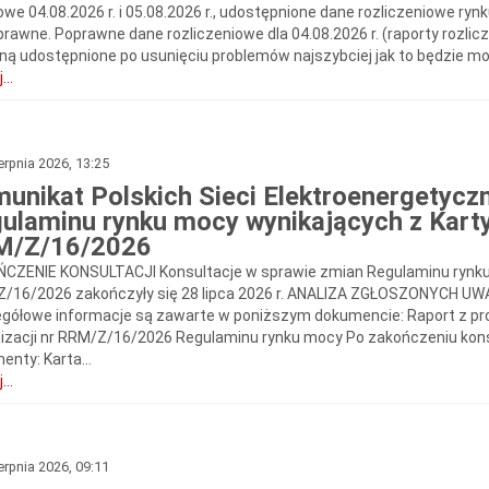
owe 04.08.2026 r. i 05.08.2026 r., udostępnione dane rozliczeniowe ry
rawne. Poprawne dane rozliczeniowe dla 04.08.2026 r. (raporty rozliczen
ną udostępnione po usunięciu problemów najszybciej jak to będzie mo
...
erpnia 2026, 13:25
unikat Polskich Sieci Elektroenergetycz
ulaminu rynku mocy wynikających z Karty 
M/Z/16/2026
CZENIE KONSULTACJI Konsultacje w sprawie zmian Regulaminu rynku m
/16/2026 zakończyły się 28 lipca 2026 r. ANALIZA ZGŁOSZONYCH UWA
gółowe informacje są zawarte w poniższym dokumencie: Raport z proc
lizacji nr RRM/Z/16/2026 Regulaminu rynku mocy Po zakończeniu kon
enty: Karta...
...
erpnia 2026, 09:11