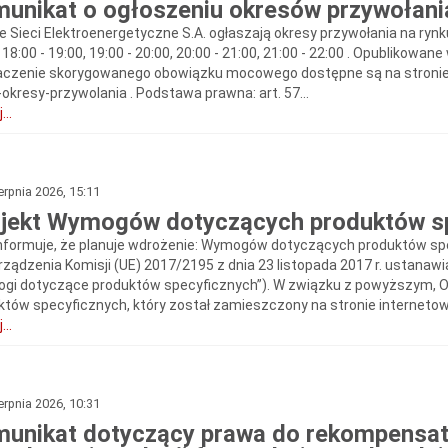
unikat o ogłoszeniu okresów przywołani
ie Sieci Elektroenergetyczne S.A. ogłaszają okresy przywołania na rynk
 18:00 - 19:00, 19:00 - 20:00, 20:00 - 21:00, 21:00 - 22:00 . Opubliko
czenie skorygowanego obowiązku mocowego dostępne są na stronie ht
okresy-przywolania . Podstawa prawna: art. 57...
...
erpnia 2026, 15:11
jekt Wymogów dotyczących produktów s
nformuje, że planuje wdrożenie: Wymogów dotyczących produktów specy
rządzenia Komisji (UE) 2017/2195 z dnia 23‍ listopada 2017 r. ustanaw
gi dotyczące produktów specyficznych”). W związku z powyższym,
któw specyficznych, który został zamieszczony na stronie internetowe
...
erpnia 2026, 10:31
unikat dotyczący prawa do rekompensat