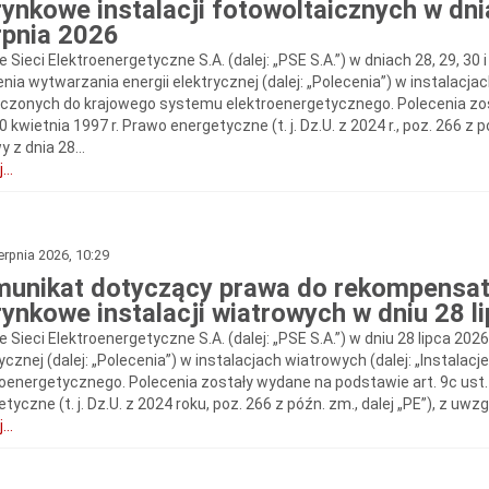
rynkowe instalacji fotowoltaicznych w dnia
rpnia 2026
e Sieci Elektroenergetyczne S.A. (dalej: „PSE S.A.”) w dniach 28, 29, 30 
nia wytwarzania energii elektrycznej (dalej: „Polecenia”) w instalacjac
ączonych do krajowego systemu elektroenergetycznego. Polecenia zos
0 kwietnia 1997 r. Prawo energetyczne (t. j. Dz.U. z 2024 r., poz. 266 z p
 z dnia 28...
...
erpnia 2026, 10:29
unikat dotyczący prawa do rekompensat
rynkowe instalacji wiatrowych w dniu 28 l
e Sieci Elektroenergetyczne S.A. (dalej: „PSE S.A.”) w dniu 28 lipca 20
ycznej (dalej: „Polecenia”) w instalacjach wiatrowych (dalej: „Instal
roenergetycznego. Polecenia zostały wydane na podstawie art. 9c ust. 
tyczne (t. j. Dz.U. z 2024 roku, poz. 266 z późn. zm., dalej „PE”), z uwzg
...