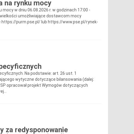
a na rynku mocy
u mocy w dniu 06.08.2026 r. w godzinach 17:00 -
wane wielkości umożliwiające dostawcom mocy
tps://purm.pse.pl/ lub https://www.pse.pl/rynek-
pecyficznych
ficznych. Na podstawie: art. 26 ust. 1
iającego wytyczne dotyczące bilansowania (dalej:
 OSP opracował projekt Wymogów dotyczących
j...
y za redysponowanie