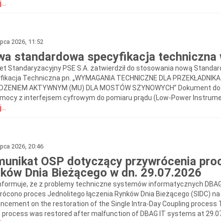
...
ipca 2026, 11:52
a standardowa specyfikacja techniczna
et Standaryzacyjny PSE S.A. zatwierdził do stosowania nową Standa
fikacja Techniczna pn. „WYMAGANIA TECHNICZNE DLA PRZEKŁADNIK
ZENIEM AKTYWNYM (MU) DLA MOSTÓW SZYNOWYCH” Dokument dotyczy
 mocy z interfejsem cyfrowym do pomiaru prądu (Low-Power Instrumen
...
ipca 2026, 20:46
unikat OSP dotyczący przywrócenia proc
ków Dnia Bieżącego w dn. 29.07.2026
nformuje, że z problemy techniczne systemów informatycznych DBAG z
rócono proces Jednolitego łączenia Rynków Dnia Bieżącego (SIDC) na
ncement on the restoration of the Single Intra-Day Coupling process 
) process was restored after malfunction of DBAG IT systems at 29.0