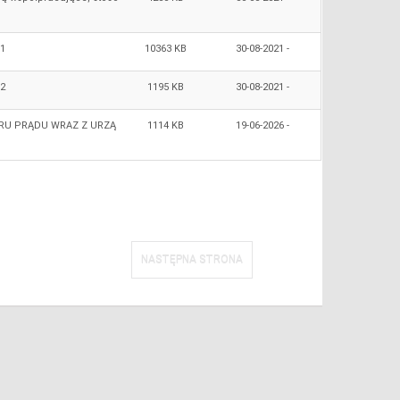
 1
10363 KB
30‑08‑2021 -
 2
1195 KB
30‑08‑2021 -
ARU PRĄDU WRAZ Z URZĄ
1114 KB
19‑06‑2026 -
NASTĘPNA STRONA