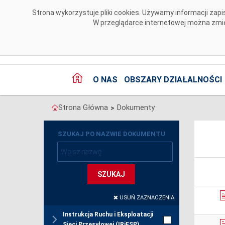
Przejdź do komentarzy
Strona wykorzystuje pliki cookies. Używamy informacji za
W przeglądarce internetowej można zmien
O NAS
OBSZARY DZIAŁALNOŚCI
Strona Główna
Dokumenty
>
SZUKAJ PO NAZWIE DOKUMENTU
SZUKAJ
USUŃ ZAZNACZENIA
Instrukcja Ruchu i Eksploatacji
Sieci Przesyłowej (IRiESP)