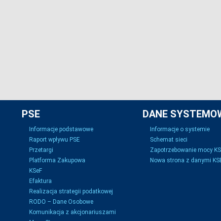
PSE
DANE SYSTEMO
Informacje podstawowe
Informacje o systemie
Raport wpływu PSE
Schemat sieci
Przetargi
Zapotrzebowanie mocy K
Platforma Zakupowa
Nowa strona z danymi KSE
KSeF
Efaktura
Realizacja strategii podatkowej
RODO – Dane Osobowe
Komunikacja z akcjonariuszami