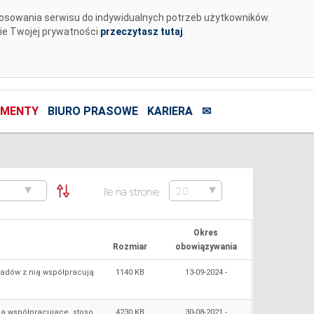
tosowania serwisu do indywidualnych potrzeb użytkowników.
nie Twojej prywatności
przeczytasz tutaj
.
MENTY
BIURO PRASOWE
KARIERA
✉
Ile na stronie
Okres
Rozmiar
obowiązywania
ładów z nią współpracują
1140 KB
13‑09‑2024 -
ią współpracujące, stoso
4230 KB
30‑08‑2021 -