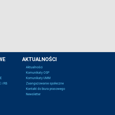
WE
AKTUALNOŚCI
Aktualności
Komunikaty OSP
SE
Komunikaty UMM
 i RB
Zaangażowanie społeczne
Kontakt do biura prasowego
Newsletter