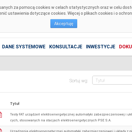
pisanych za pomocą cookies w celach statystycznych oraz w celu dos
ić ustawienia dotyczące cookies. Więcej o plikach cookies i o ochro
Akceptuję
DANE SYSTEMOWE
KONSULTACJE
INWESTYCJE
DOKU
Sortuj wg:
Tytuł
Testy FAT urządzeń elektroenergetycznej automatyki zabezpieczeniowej i uk
cych, stosowanych na stacjach elektroenergetycznych PSE S.A.
Urządzenia elektroenergetycznej automatyki zabezpieczeniowej i układy z n