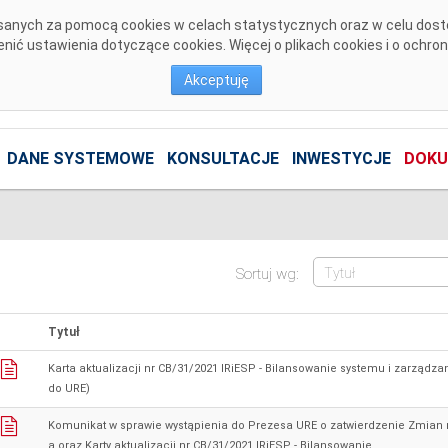
pisanych za pomocą cookies w celach statystycznych oraz w celu dos
ić ustawienia dotyczące cookies. Więcej o plikach cookies i o ochro
Akceptuję
DANE SYSTEMOWE
KONSULTACJE
INWESTYCJE
DOKU
Sortuj wg:
Tytuł
Karta aktualizacji nr CB/31/2021 IRiESP - Bilansowanie systemu i zarzą
do URE)
Komunikat w sprawie wystąpienia do Prezesa URE o zatwierdzenie Zmian
a oraz Karty aktualizacji nr CB/31/2021 IRiESP - Bilansowanie