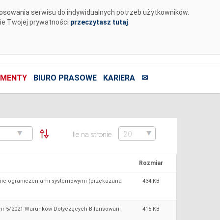
tosowania serwisu do indywidualnych potrzeb użytkowników.
nie Twojej prywatności
przeczytasz tutaj
.
MENTY
BIURO PRASOWE
KARIERA
✉
Ile na stronie
Rozmiar
dzanie ograniczeniami systemowymi (przekazana
434 KB
 nr 5/2021 Warunków Dotyczących Bilansowani
415 KB