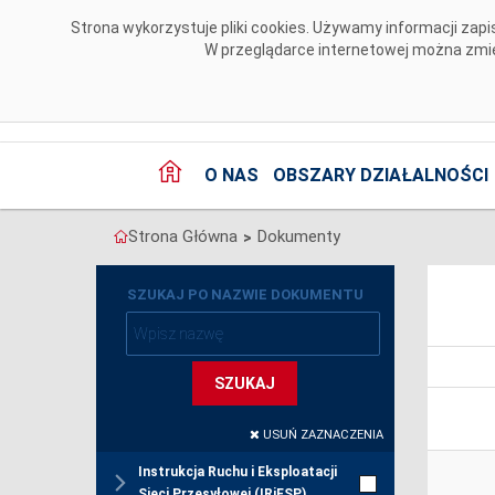
Przejdź do komentarzy
Strona wykorzystuje pliki cookies. Używamy informacji za
W przeglądarce internetowej można zmien
O NAS
OBSZARY DZIAŁALNOŚCI
Strona Główna
Dokumenty
>
SZUKAJ PO NAZWIE DOKUMENTU
SZUKAJ
USUŃ ZAZNACZENIA
Instrukcja Ruchu i Eksploatacji
Sieci Przesyłowej (IRiESP)