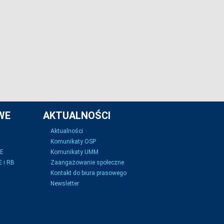
WE
AKTUALNOŚCI
Aktualności
Komunikaty OSP
SE
Komunikaty UMM
 i RB
Zaangażowanie społeczne
Kontakt do biura prasowego
Newsletter