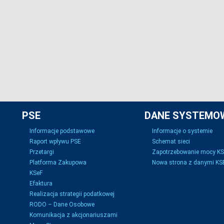
PSE
DANE SYSTEMO
Informacje podstawowe
Informacje o systemie
Raport wpływu PSE
Schemat sieci
Przetargi
Zapotrzebowanie mocy K
Platforma Zakupowa
Nowa strona z danymi KSE
KSeF
Efaktura
Realizacja strategii podatkowej
RODO – Dane Osobowe
Komunikacja z akcjonariuszami