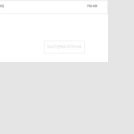
RE)
750 KB
NASTĘPNA STRONA