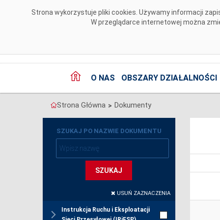
Przejdź do komentarzy
Strona wykorzystuje pliki cookies. Używamy informacji za
W przeglądarce internetowej można zmien
O NAS
OBSZARY DZIAŁALNOŚCI
Strona Główna
Dokumenty
>
SZUKAJ PO NAZWIE DOKUMENTU
SZUKAJ
USUŃ ZAZNACZENIA
Instrukcja Ruchu i Eksploatacji
Sieci Przesyłowej (IRiESP)