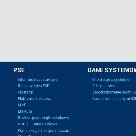
PSE
DANE SYSTEMO
Informacje podstawowe
Informacje o systemie
Raport wpływu PSE
Schemat sieci
Przetargi
Zapotrzebowanie mocy K
Platforma Zakupowa
Nowa strona z danymi KSE
KSeF
Efaktura
Realizacja strategii podatkowej
RODO – Dane Osobowe
Komunikacja z akcjonariuszami