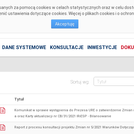
pisanych za pomocą cookies w celach statystycznych oraz w celu dos
ić ustawienia dotyczące cookies. Więcej o plikach cookies i o ochro
Akceptuję
DANE SYSTEMOWE
KONSULTACJE
INWESTYCJE
DOKU
Sortuj wg:
Tytuł
Komunikat w sprawie wystąpienia do Prezesa URE o zatwierdzenie Zmian
a oraz Karty aktualizacji nr CB/31/2021 IRiESP - Bilansowanie
Raport z procesu konsultacji projektu Zmian nr 5/2021 Warunków Dotyczą