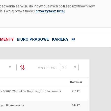
tosowania serwisu do indywidualnych potrzeb użytkowników.
nie Twojej prywatności
przeczytasz tutaj
.
MENTY
BIURO PRASOWE
KARIERA
✉
Ile na stronie
Rozmiar
 nr 5/2021 Warunków Dotyczących Bilansowani
415 KB
cych Bilansowania
844 KB