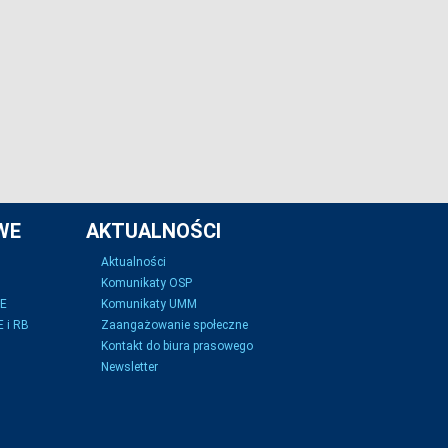
WE
AKTUALNOŚCI
Aktualności
Komunikaty OSP
SE
Komunikaty UMM
 i RB
Zaangażowanie społeczne
Kontakt do biura prasowego
Newsletter