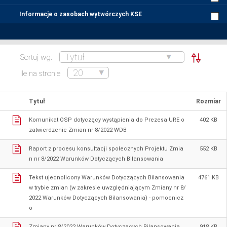
Informacje o zasobach wytwórczych KSE
Sortuj wg:
Ile na stronie
Tytuł
Rozmiar
Komunikat OSP dotyczący wystąpienia do Prezesa URE o
402 KB
zatwierdzenie Zmian nr 8/2022 WDB
Raport z procesu konsultacji społecznych Projektu Zmia
552 KB
n nr 8/2022 Warunków Dotyczących Bilansowania
Tekst ujednolicony Warunków Dotyczących Bilansowania
4761 KB
w trybie zmian (w zakresie uwzględniającym Zmiany nr 8/
2022 Warunków Dotyczących Bilansowania) - pomocnicz
o
Zmiany nr 8/2022 Warunków Dotyczących Bilansowania
918 KB