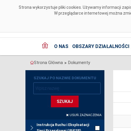
Przejdź do komentarzy
Strona wykorzystuje pliki cookies. Używamy informacji za
W przeglądarce internetowej można zmien
O NAS
OBSZARY DZIAŁALNOŚCI
Strona Główna
Dokumenty
>
SZUKAJ PO NAZWIE DOKUMENTU
SZUKAJ
USUŃ ZAZNACZENIA
Instrukcja Ruchu i Eksploatacji
Sieci Przesyłowej (IRiESP)