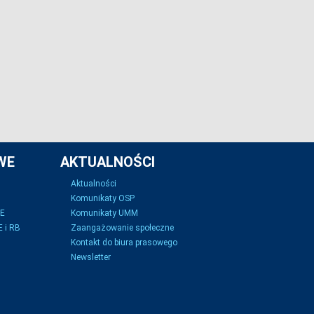
WE
AKTUALNOŚCI
Aktualności
Komunikaty OSP
SE
Komunikaty UMM
 i RB
Zaangażowanie społeczne
Kontakt do biura prasowego
Newsletter