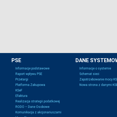
PSE
DANE SYSTEMO
Informacje podstawowe
Informacje o systemie
Raport wpływu PSE
Schemat sieci
Przetargi
Zapotrzebowanie mocy K
Platforma Zakupowa
Nowa strona z danymi KSE
KSeF
Efaktura
Realizacja strategii podatkowej
RODO – Dane Osobowe
Komunikacja z akcjonariuszami