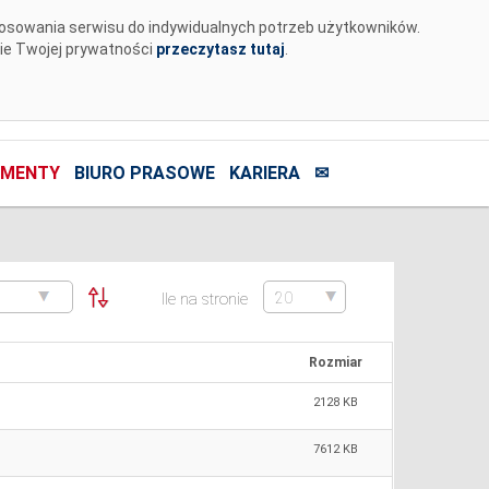
tosowania serwisu do indywidualnych potrzeb użytkowników.
nie Twojej prywatności
przeczytasz tutaj
.
MENTY
BIURO PRASOWE
KARIERA
✉
Ile na stronie
Rozmiar
2128 KB
7612 KB