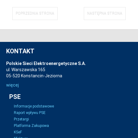
POPRZEDNIA STRONA
NASTĘPNA STRONA
KONTAKT
Polskie Sieci Elektroenergetyczne S.A.
ul. Warszawska 165
05-520 Konstancin-Jeziorna
więcej
PSE
Informacje podstawowe
Raport wpływu PSE
Przetargi
Platforma Zakupowa
KSeF