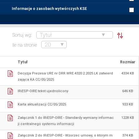
Informacje o zasobach wytwórczych KSE
Sortuj wg:
Ile na stronie
Tytuł
Rozmiar
Decyzja Prezesa URE nr DRR.WRE.4320.2.2025.LK zatwierd
4334 KB
zająca KA CC/05/2025
IRiESP-OIRE tekst ujednolicony
646 KB
Karta aktualizacji CC/05/2025
933 KB
Załącznik 1 do IRiESP-OIRE - Standardy wymiany informac
1228 KB
ji centralnego systemu informacji
Załącznik 2 do IRiESP-OIRE - Wzorzec umowy, o którym m
374 KB