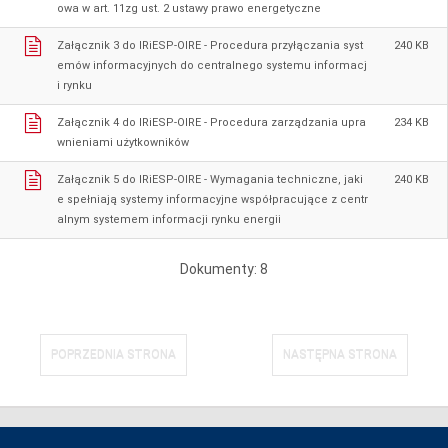
owa w art. 11zg ust. 2 ustawy prawo energetyczne
Załącznik 3 do IRiESP-OIRE - Procedura przyłączania syst
240 KB
emów informacyjnych do centralnego systemu informacj
i rynku
Załącznik 4 do IRiESP-OIRE - Procedura zarządzania upra
234 KB
wnieniami użytkowników
Załącznik 5 do IRiESP-OIRE - Wymagania techniczne, jaki
240 KB
e spełniają systemy informacyjne współpracujące z centr
alnym systemem informacji rynku energii
Dokumenty: 8
POPRZEDNIA STRONA
NASTĘPNA STRONA