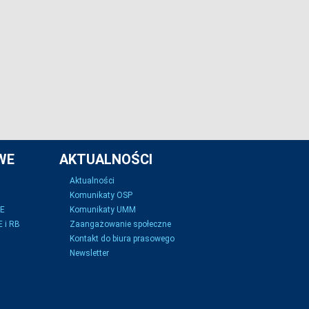
WE
AKTUALNOŚCI
Aktualności
Komunikaty OSP
SE
Komunikaty UMM
 i RB
Zaangażowanie społeczne
Kontakt do biura prasowego
Newsletter