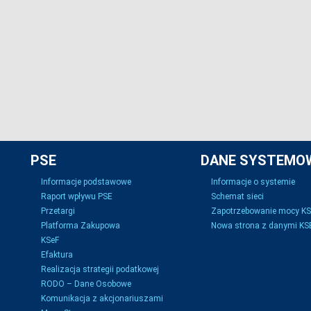
PSE
DANE SYSTEMO
Informacje podstawowe
Informacje o systemie
Raport wpływu PSE
Schemat sieci
Przetargi
Zapotrzebowanie mocy K
Platforma Zakupowa
Nowa strona z danymi KSE
KSeF
Efaktura
Realizacja strategii podatkowej
RODO – Dane Osobowe
Komunikacja z akcjonariuszami