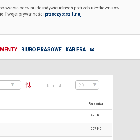
tosowania serwisu do indywidualnych potrzeb użytkowników.
nie Twojej prywatności
przeczytasz tutaj
.
MENTY
BIURO PRASOWE
KARIERA
✉
Ile na stronie
Rozmiar
425 KB
707 KB