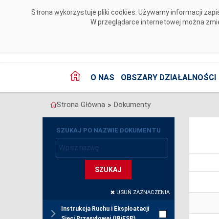
Przejdź do komentarzy
Strona wykorzystuje pliki cookies. Używamy informacji za
W przeglądarce internetowej można zmien
O NAS
OBSZARY DZIAŁALNOŚCI
Strona Główna
Dokumenty
>
SZUKAJ PO NAZWIE DOKUMENTU
SZUKAJ
USUŃ ZAZNACZENIA
Instrukcja Ruchu i Eksploatacji
Sieci Przesyłowej (IRiESP)