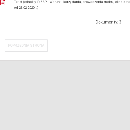
Tekst jednolity IRiESP - Warunki korzystania, prowadzenia ruchu, eksploat
od 21.02.2020 r.)
Dokumenty: 3
POPRZEDNIA STRONA