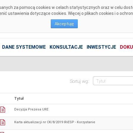
pisanych za pomocą cookies w celach statystycznych oraz w celu dos
ić ustawienia dotyczące cookies. Więcej o plikach cookies i o ochro
Akceptuję
DANE SYSTEMOWE
KONSULTACJE
INWESTYCJE
DOKU
Sortuj wg:
Tytuł
Decyzja Prezesa URE
Karta aktualizacji nr CK/8/2019 IRiESP - Korzystanie